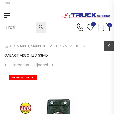
k Shop
0
0
GABARITI, MARKERI I SVJETLA ZA TABLICE
GABARIT VISEĆI LED 3SMD
Prethodno
Sljedeći
NEMA NA ZALIHI