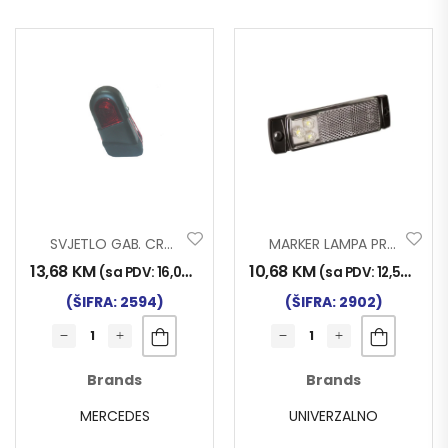
SVJETLO GAB. CRV. LIJ
MARKER LAMPA PROSTAR LED BIJELI
13,68
KM
10,68
KM
(sa PDV:
16,00
KM
)
(sa PDV:
12,50
KM
)
(ŠIFRA: 2594)
(ŠIFRA: 2902)
Brands
Brands
MERCEDES
UNIVERZALNO