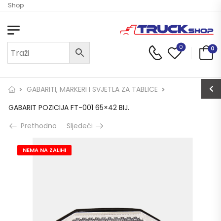
ck Shop
0
0
GABARITI, MARKERI I SVJETLA ZA TABLICE
GABARIT POZICIJA FT-001 65×42 BIJ.
Prethodno
Sljedeći
NEMA NA ZALIHI