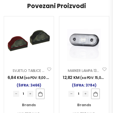
Povezani Proizvodi
SVJETLO TABLICE 0064
MARKER LAMPA 1301 LED BIJELI
6,84
KM
12,82
KM
(sa PDV:
8,00
KM
)
(sa PDV:
15,00
KM
)
(ŠIFRA: 3466)
(ŠIFRA: 3784)
Brands
Brands