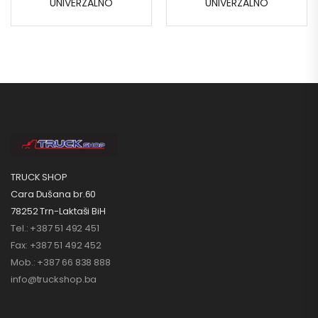
UNIVERZALNO
UNIVERZALNO
TRUCK SHOP
Cara Dušana br.60
78252 Trn-Laktaši BiH
Tel.: +387 51 492 451
Fax: +387 51 492 452
Mob.: +387 66 838 888
info@truckshop.ba