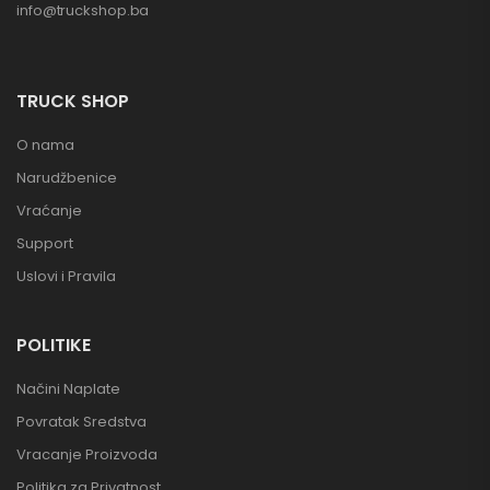
info@truckshop.ba
TRUCK SHOP
O nama
Narudžbenice
Vraćanje
Support
Uslovi i Pravila
POLITIKE
Načini Naplate
Povratak Sredstva
Vracanje Proizvoda
Politika za Privatnost