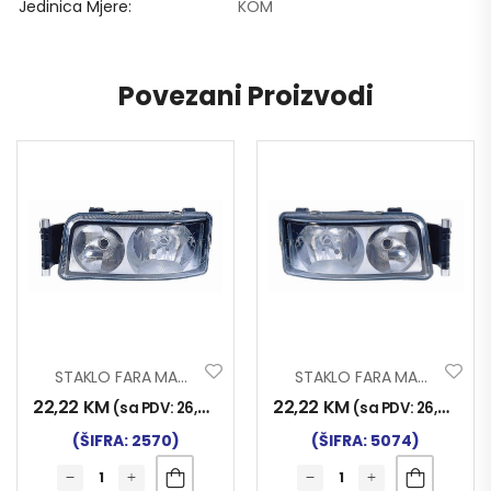
Jedinica Mjere
KOM
Povezani Proizvodi
STAKLO FARA MAN TG-A LIJEVO
STAKLO FARA MAN TG-A DESNO
22,22
KM
22,22
KM
(sa PDV:
26,00
KM
)
(sa PDV:
26,00
KM
)
(ŠIFRA: 2570)
(ŠIFRA: 5074)