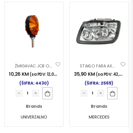
ŽMIGAVAC JCB OKRUGLI
STAKLO FARA AXOR MP2 LIJEVO
10,26
KM
35,90
KM
(sa PDV:
12,00
KM
)
(sa PDV:
42,00
KM
)
(ŠIFRA: 4430)
(ŠIFRA: 2569)
Brands
Brands
UNIVERZALNO
MERCEDES