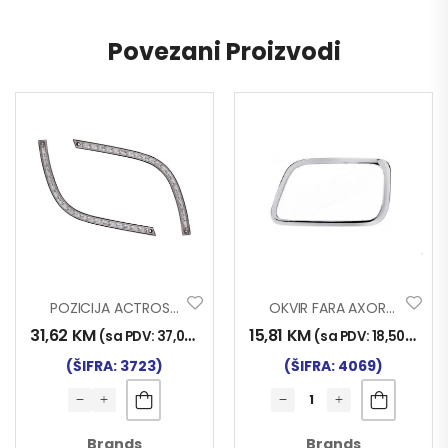
Povezani Proizvodi
POZICIJA ACTROS MP2 21LED SET
OKVIR FARA AXOR CHROM L
31,62
KM
15,81
KM
(sa PDV:
37,00
KM
)
(sa PDV:
18,50
KM
)
(ŠIFRA: 3723)
(ŠIFRA: 4069)
Brands
Brands