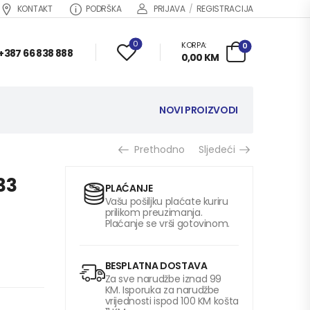
KONTAKT
PODRŠKA
PRIJAVA
/
REGISTRACIJA
0
KORPA:
0
+387 66 838 888
0,00
KM
NOVI PROIZVODI
Prethodno
Sljedeći
33
PLAĆANJE
Vašu pošiljku plaćate kuriru
prilikom preuzimanja.
Plaćanje se vrši gotovinom.
BESPLATNA DOSTAVA
Za sve narudžbe iznad 99
KM. Isporuka za narudžbe
vrijednosti ispod 100 KM košta