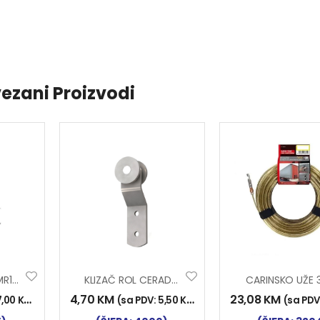
ezani Proizvodi
KLIZAČ-LEŽAJ KMR11 26×9 L17mm
KLIZAČ ROL CERADE Y-49
CARINSKO UŽE
4,70
KM
23,08
KM
7,00
KM
)
(sa PDV:
5,50
KM
)
(sa PDV