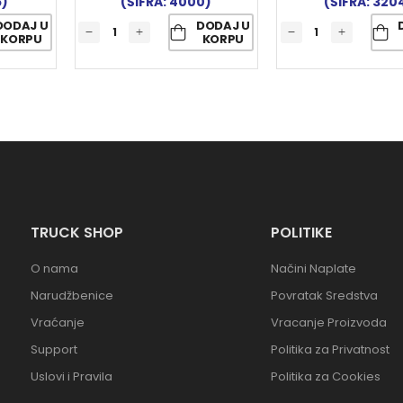
5)
(ŠIFRA: 4000)
(ŠIFRA: 320
DODAJ U
DODAJ U
KORPU
KORPU
TRUCK SHOP
POLITIKE
O nama
Načini Naplate
Narudžbenice
Povratak Sredstva
Vraćanje
Vracanje Proizvoda
Support
Politika za Privatnost
Uslovi i Pravila
Politika za Cookies