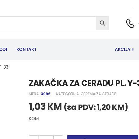
ODI
KONTAKT
AKCIJA!!!
Y-33
ZAKAČKA ZA CERADU PL. Y-
ŠIFRA:
3996
KATEGORIJA:
OPREMA ZA CERADE
1,03
KM
(sa PDV:
1,20
KM
)
KOM