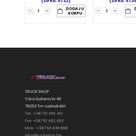
(ŠIFRA: 5732)
(ŠIFRA: 573
DODAJ U
KORPU
TRUCK SHOP
Cara Dušana br.60
78252 Trn-Laktaši BiH
Tel.: +387 51 492 451
Fax: +387 51 492 452
Mob.: +387 66 838 888
info@truckshop.ba