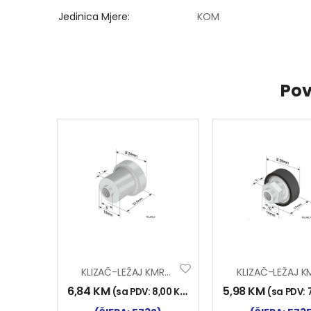
Jedinica Mjere
KOM
Pov
KLIZAČ-LEŽAJ KMR8 24×7 L22.5mm
6,84
KM
5,98
KM
(sa PDV:
8,00
KM
)
(sa PDV: