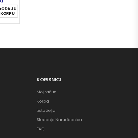
4)
DODAJ U
KORPU
KORISNICI
Moj račun
Korpa
Lista želja
Sledenje Narudbenica
FAQ