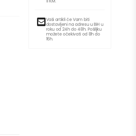
11 KM.
Vaši artikli će Vam biti
dostavljeni na adresu u BiH u
roku od 24h do 48h. Pošiljku
možete očekivati od 8h do
16h.