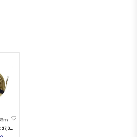
 36m
:
27,00
KM
)