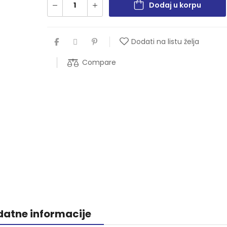
Dodaj u korpu
Dodati na listu želja
Compare
atne informacije