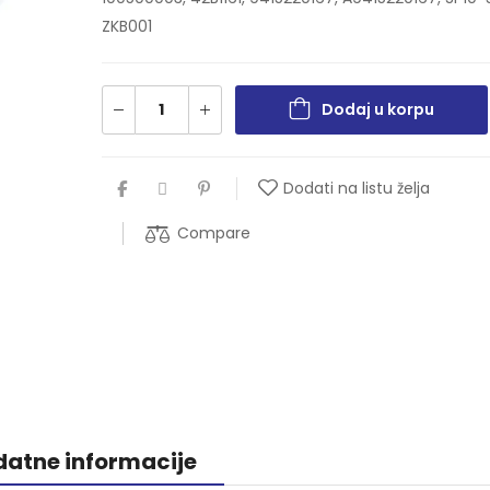
ZKB001
Dodaj u korpu
Dodati na listu želja
Compare
atne informacije