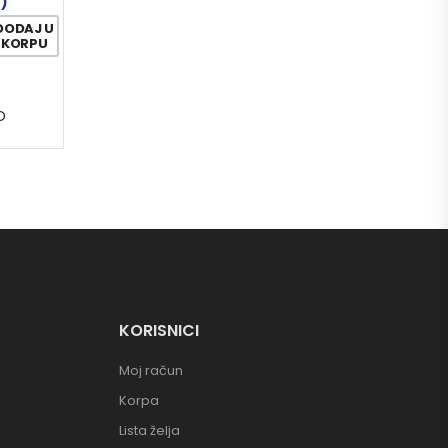
2)
DODAJ U
KORPU
O
KORISNICI
Moj račun
Korpa
Lista želja