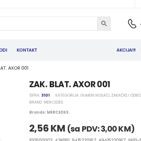
ODI
KONTAKT
AKCIJA!!!
LAT. AXOR 001
ZAK. BLAT. AXOR 001
ŠIFRA:
3101
KATEGORIJA:
GUMENI NOSAČI, ZAKAČKE I ODBO
BRAND:
MERCEDES
Brands:
MERCEDES
2,56
KM
(sa PDV:
3,00
KM
)
100500003, 42B1161, 9415220167, A9415220167, SP10-