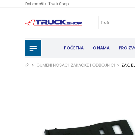
Dobrodošli u Truck Shop
POČETNA
O NAMA
PROIZV
GUMENI NOSAČI, ZAKAČKE I ODBOJNICI
ZAK. B