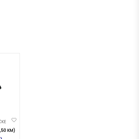
ČKE
2,50
KM
)