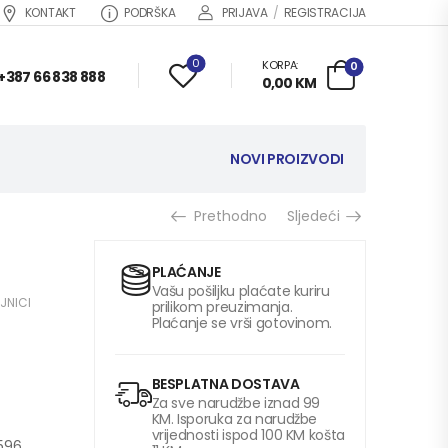
KONTAKT
PODRŠKA
PRIJAVA
/
REGISTRACIJA
0
KORPA:
0
+387 66 838 888
0,00
KM
NOVI PROIZVODI
Prethodno
Sljedeći
PLAĆANJE
Vašu pošiljku plaćate kuriru
JNICI
prilikom preuzimanja.
Plaćanje se vrši gotovinom.
BESPLATNA DOSTAVA
Za sve narudžbe iznad 99
KM. Isporuka za narudžbe
vrijednosti ispod 100 KM košta
596,