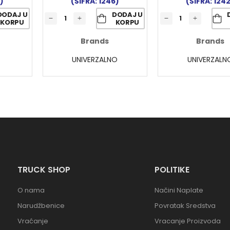
)
(ŠIFRA: 1246)
(ŠIFRA: 124
DODAJ U
DODAJ U
KORPU
KORPU
Brands
Brands
UNIVERZALNO
UNIVERZALN
TRUCK SHOP
POLITIKE
O nama
Načini Naplate
Narudžbenice
Povratak Sredstva
Vraćanje
Vracanje Proizvoda