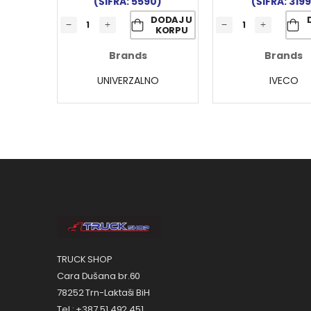
(ŠIFRA: 5590)
(ŠIFRA: 3199
DODAJ U
KORPU
Brands
Brands
UNIVERZALNO
IVECO
TRUCK SHOP
Cara Dušana br.60
78252 Trn-Laktaši BiH
Tel.: +387 51 492 451