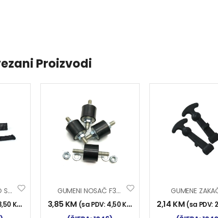
ezani Proizvodi
ZAK. BLAT. IVECO STRALIS 011
GUMENI NOSAČ F30 M6 V.V
GUMENE ZAKA
3,85
KM
2,14
KM
3,50
KM
)
(sa PDV:
4,50
KM
)
(sa PDV: