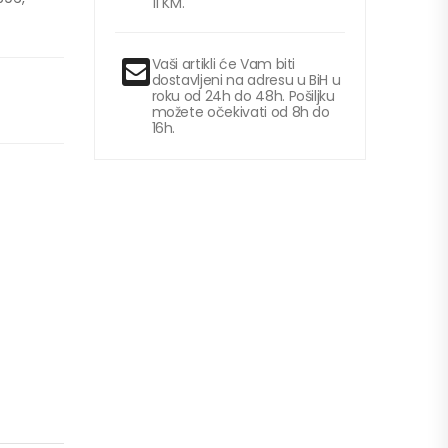
11 KM.
Vaši artikli će Vam biti
dostavljeni na adresu u BiH u
roku od 24h do 48h. Pošiljku
možete očekivati od 8h do
16h.