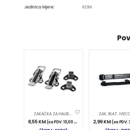
Jedinica Mjere
KOM
Pov
ZAKAČKA ZA HAUBU 2/1
8,55
KM
2,99
KM
(sa PDV:
10,00
KM
)
(sa PDV: