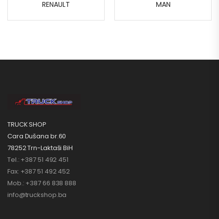
RENAULT
MAN
TRUCK SHOP
Cara Dušana br.60
78252 Trn-Laktaši BiH
Tel.: +387 51 492 451
Fax: +387 51 492 452
Mob.: +387 66 838 888
info@truckshop.ba