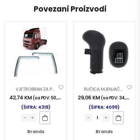
Povezani Proizvodi
VJETROBRAN ZA PROZOR RENAULT PREMIUM
RUČICA MJENJAČA MAN 19463-19464
42,74
KM
29,06
KM
(sa PDV:
50,00
KM
)
(sa PDV:
34,00
KM
)
(ŠIFRA: 4319)
(ŠIFRA: 4099)
Brands
Brands