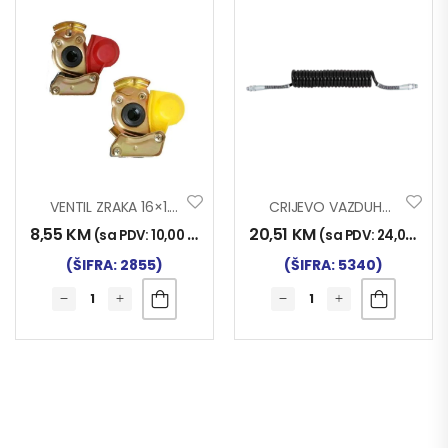
VENTIL ZRAKA 16×1.5 M
CRIJEVO VAZDUHA 22×1.5 POLIURETAN
8,55
KM
20,51
KM
(sa PDV:
10,00
KM
)
(sa PDV:
24,00
KM
)
(ŠIFRA: 2855)
(ŠIFRA: 5340)