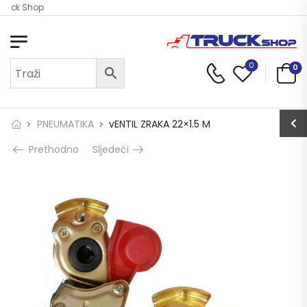
Truck Shop
0
0
PNEUMATIKA
vENTIL ZRAKA 22×1.5 M
Prethodno
Sljedeći