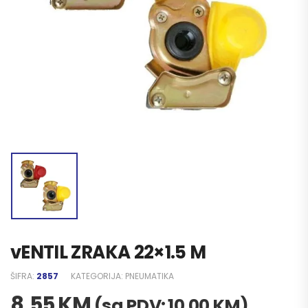
vENTIL ZRAKA 22×1.5 M
ŠIFRA:
2857
KATEGORIJA:
PNEUMATIKA
8,55
KM
(sa PDV:
10,00
KM
)