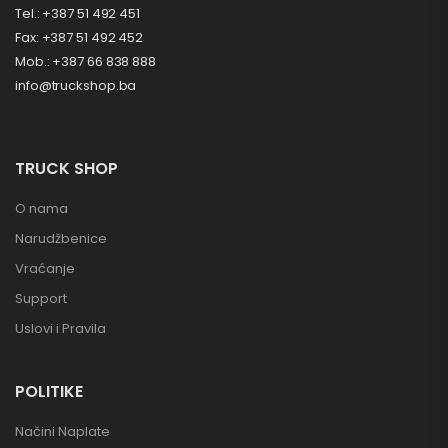
Tel.: +387 51 492 451
Fax: +387 51 492 452
Mob.: +387 66 838 888
info@truckshop.ba
TRUCK SHOP
O nama
Narudžbenice
Vraćanje
Support
Uslovi i Pravila
POLITIKE
Načini Naplate