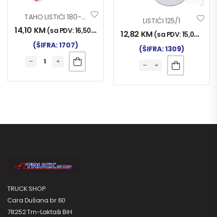
TAHO LISTIĆI 180-24
LISTIĆI 125/1
14,10
KM
(sa PDV:
16,50
KM
)
12,82
KM
(sa PDV:
15,00
KM
)
(ŠIFRA: 1707)
(ŠIFRA: 1309)
TRUCK SHOP
Cara Dušana br.60
78252 Trn-Laktaši BiH