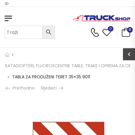
Shop
0
0
KATADIOPTERI, FLUOROSCENTNE TABLE, TRAKE I OPREMA ZA OBI
TABLA ZA PRODUŽENI TERET 35×35 9011
Prethodno
Sljedeći