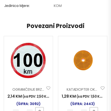
Jedinica Mjere
KOM
Povezani Proizvodi
OGRANIČENJE BRZINE FLUO 100
KATADIOPTER OKRUGLI 60mm ŽUTI
2,14
KM
1,28
KM
(sa PDV:
2,50
KM
)
(sa PDV:
1,50
KM
)
(ŠIFRA: 3092)
(ŠIFRA: 2443)