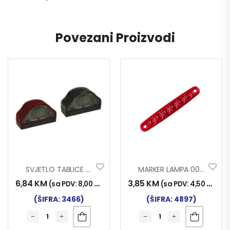
Povezani Proizvodi
SVJETLO TABLICE 0064
MARKER LAMPA 0051 6 LED CRVENA NT
6,84
KM
3,85
KM
(sa PDV:
8,00
KM
)
(sa PDV:
4,50
KM
)
(ŠIFRA: 3466)
(ŠIFRA: 4897)