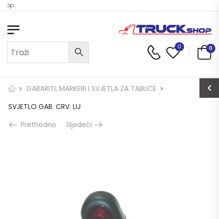
Shop
0
0
GABARITI, MARKERI I SVJETLA ZA TABLICE
SVJETLO GAB. CRV. LIJ
Prethodno
Sljedeći