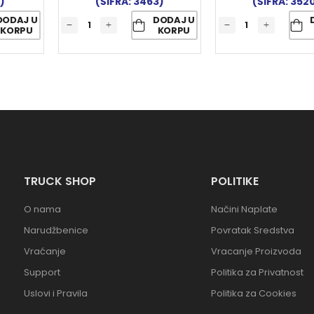
)
(ŠIFRA: 3463)
(ŠIFRA: 352
DODAJ U
DODAJ U
KORPU
KORPU
TRUCK SHOP
POLITIKE
O nama
Načini Naplate
Narudžbenice
Povratak Sredstva
Vraćanje
Vracanje Proizvoda
Support
Politika za Privatnost
Uslovi i Pravila
Politika za Cookies