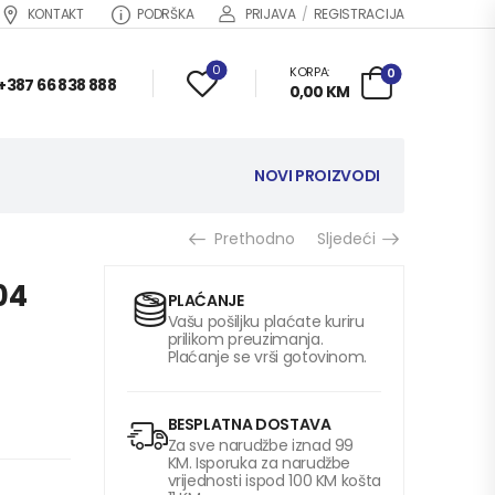
KONTAKT
PODRŠKA
PRIJAVA
/
REGISTRACIJA
0
KORPA:
0
+387 66 838 888
0,00
KM
NOVI PROIZVODI
Prethodno
Sljedeći
04
PLAĆANJE
Vašu pošiljku plaćate kuriru
prilikom preuzimanja.
Plaćanje se vrši gotovinom.
BESPLATNA DOSTAVA
Za sve narudžbe iznad 99
KM. Isporuka za narudžbe
vrijednosti ispod 100 KM košta