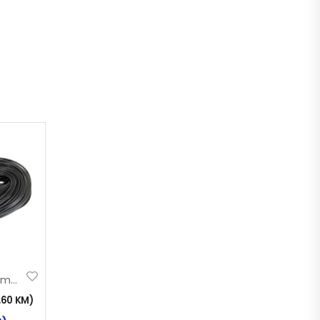
BUŽIR GUMENI 10mm
1,60
KM
)