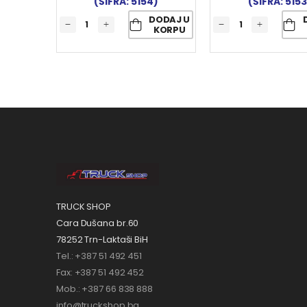
(ŠIFRA: 5154)
(ŠIFRA: 5153
DODAJ U
KORPU
TRUCK SHOP
Cara Dušana br.60
78252 Trn-Laktaši BiH
Tel.: +387 51 492 451
Fax: +387 51 492 452
Mob.: +387 66 838 888
info@truckshop.ba