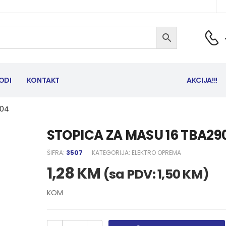
ODI
KONTAKT
AKCIJA!!!
904
STOPICA ZA MASU 16 TBA29
ŠIFRA:
3507
KATEGORIJA:
ELEKTRO OPREMA
1,28
KM
(sa PDV:
1,50
KM
)
KOM