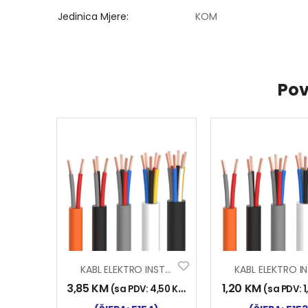
Jedinica Mjere
KOM
Pov
KABL ELEKTRO INST. 5×1.50
3,85
KM
1,20
KM
(sa PDV:
4,50
KM
)
(sa PDV:
1