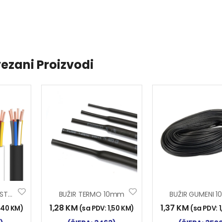
ezani Proizvodi
KABL ELEKTRO INST. 2×0.75
BUŽIR TERMO 10mm
1,28
KM
1,37
KM
,40
KM
)
(sa PDV:
1,50
KM
)
(sa PDV: