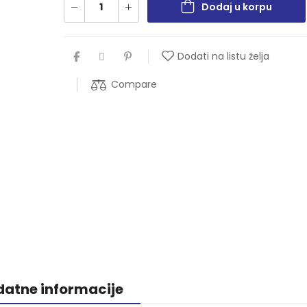
Dodaj u korpu
Dodati na listu želja
Compare
atne informacije