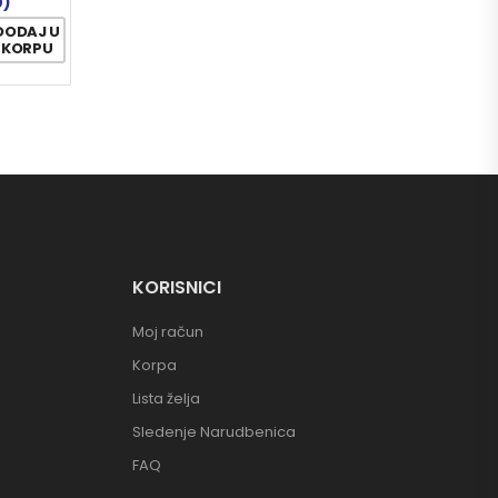
0)
DODAJ U
KORPU
KORISNICI
Moj račun
Korpa
Lista želja
Sledenje Narudbenica
FAQ