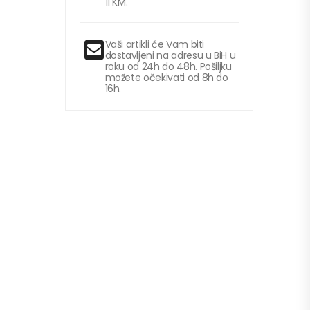
11 KM.
Vaši artikli će Vam biti
dostavljeni na adresu u BiH u
roku od 24h do 48h. Pošiljku
možete očekivati od 8h do
16h.