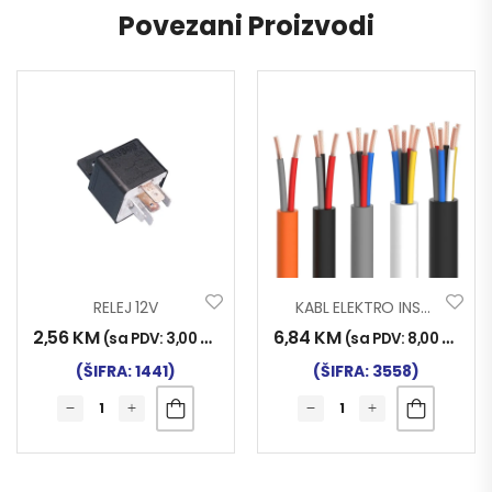
Povezani Proizvodi
RELEJ 12V
KABL ELEKTRO INST. 7×1.50
2,56
KM
6,84
KM
(sa PDV:
3,00
KM
)
(sa PDV:
8,00
KM
)
(ŠIFRA: 1441)
(ŠIFRA: 3558)