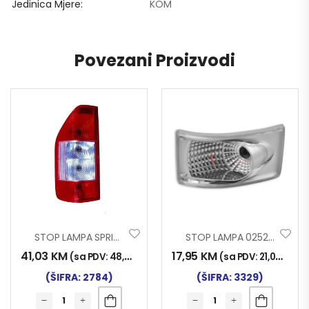
Jedinica Mjere
KOM
Povezani Proizvodi
STOP LAMPA SPRINTER L
STOP LAMPA 0252 BIJELA
41,03
KM
17,95
KM
(sa PDV:
48,00
KM
)
(sa PDV:
21,00
KM
)
(ŠIFRA: 2784)
(ŠIFRA: 3329)