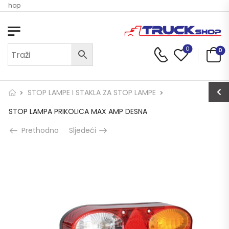
k Shop
0
0
STOP LAMPE I STAKLA ZA STOP LAMPE
STOP LAMPA PRIKOLICA MAX AMP DESNA
Prethodno
Sljedeći