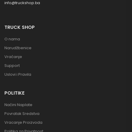
info@truckshop.ba
TRUCK SHOP
O nama
Narudžbenice
Vraćanje
Support
Uslovi i Pravila
POLITIKE
Načini Naplate
Povratak Sredstva
Vracanje Proizvoda
Politika za Privatnost