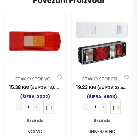
Povezani Proizvodi
STAKLO STOP VOLVO 2006
STAKLO STOP PRIMESTAR
15,38
KM
19,23
KM
(sa PDV:
18,00
KM
)
(sa PDV:
22,50
KM
)
(ŠIFRA: 3022)
(ŠIFRA: 4603)
Brands
Brands
VOLVO
UNIVERZALNO