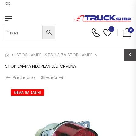
 Shop
0
0
STOP LAMPE I STAKLA ZA STOP LAMPE
STOP LAMPA NEOPLAN LED CRVENA
Prethodno
Sljedeći
NEMA NA ZALIHI