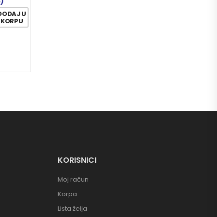
5)
DODAJ U
KORPU
KORISNICI
Moj račun
Korpa
Lista želja