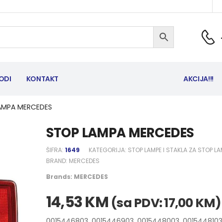
ODI
KONTAKT
AKCIJA!!!
AMPA MERCEDES
STOP LAMPA MERCEDES
ŠIFRA:
1649
KATEGORIJA:
STOP LAMPE I STAKLA ZA STOP LA
BRAND:
MERCEDES
Brands:
MERCEDES
14,53
KM
(sa PDV:
17,00
KM
)
0015446803, 0015446903, 0015448003, 0015448103