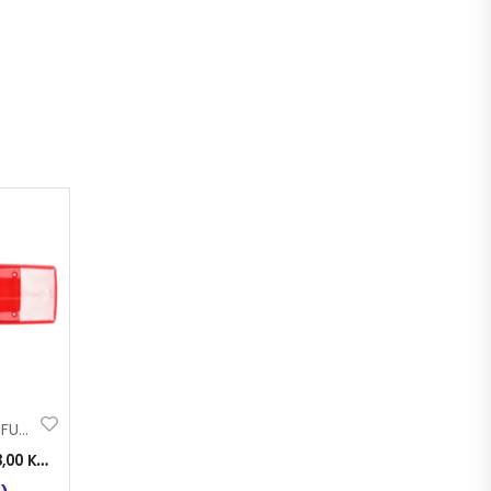
STAKLO STOP 5 FUNK DAF
3,00
KM
)