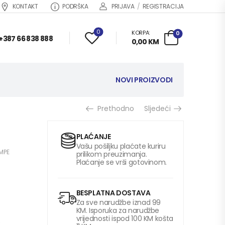
KONTAKT
PODRŠKA
PRIJAVA
/
REGISTRACIJA
0
KORPA:
0
+387 66 838 888
0,00
KM
NOVI PROIZVODI
Prethodno
Sljedeći
PLAĆANJE
Vašu pošiljku plaćate kuriru
MPE
prilikom preuzimanja.
Plaćanje se vrši gotovinom.
BESPLATNA DOSTAVA
Za sve narudžbe iznad 99
KM. Isporuka za narudžbe
vrijednosti ispod 100 KM košta
,