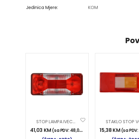
Jedinica Mjere
KOM
Pov
STOP LAMPA IVECO DAILY
41,03
KM
15,38
KM
(sa PDV:
48,00
KM
)
(sa PDV