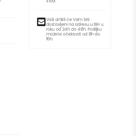
11 KM.
Vaši artikli će Vam biti
dostavljeni na adresu u BiH u
roku od 24h do 48h. Pošiljku
možete očekivati od 8h do
16h.