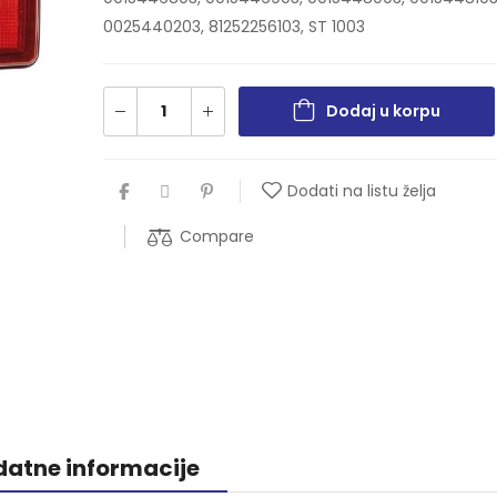
0025440203, 81252256103, ST 1003
Dodaj u korpu
Dodati na listu želja
Compare
atne informacije