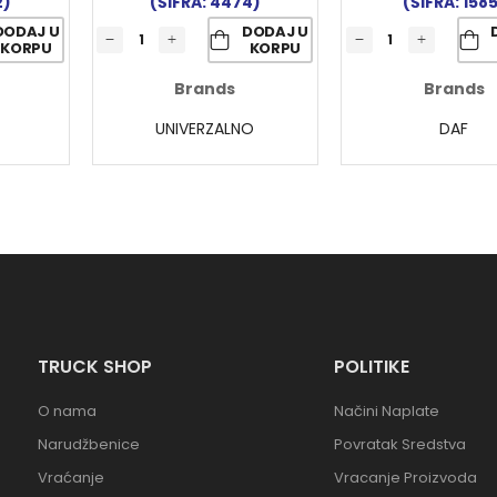
2)
(ŠIFRA: 4474)
(ŠIFRA: 158
DODAJ U
DODAJ U
KORPU
KORPU
Brands
Brands
UNIVERZALNO
DAF
TRUCK SHOP
POLITIKE
O nama
Načini Naplate
Narudžbenice
Povratak Sredstva
Vraćanje
Vracanje Proizvoda