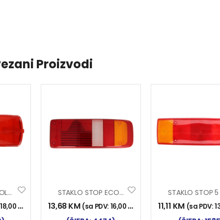
ezani Proizvodi
STAKLO STOP VOLVO 2006
STAKLO STOP ECOSTAR I D
13,68
KM
11,11
KM
:
18,00
KM
)
(sa PDV:
16,00
KM
)
(sa PDV:
1