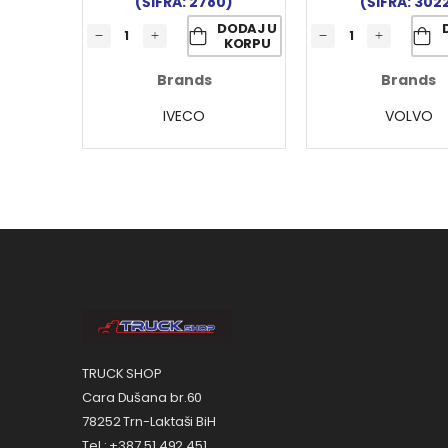
(ŠIFRA: 2780)
(ŠIFRA: 302
DODAJ U
KORPU
Brands
Brands
IVECO
VOLVO
TRUCK SHOP
Cara Dušana br.60
78252 Trn-Laktaši BiH
Tel.: +387 51 492 451