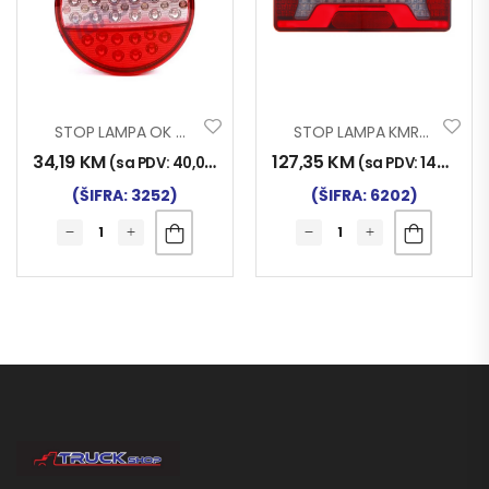
STOP LAMPA OK MAN 4F LED
STOP LAMPA KMR7 140 LED PRIK. DESNA
34,19
KM
127,35
KM
(sa PDV:
40,00
KM
)
(sa PDV:
149,00
K
(ŠIFRA: 3252)
(ŠIFRA: 6202)