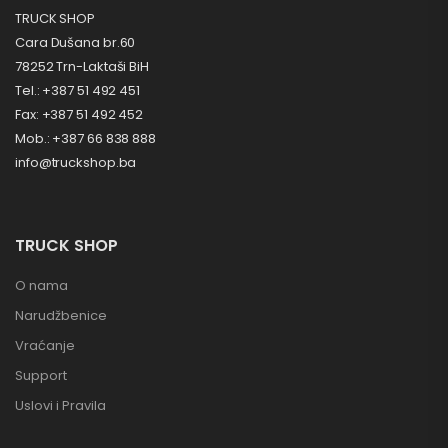
TRUCK SHOP
Cara Dušana br.60
78252 Trn-Laktaši BiH
Tel.: +387 51 492 451
Fax: +387 51 492 452
Mob.: +387 66 838 888
info@truckshop.ba
TRUCK SHOP
O nama
Narudžbenice
Vraćanje
Support
Uslovi i Pravila