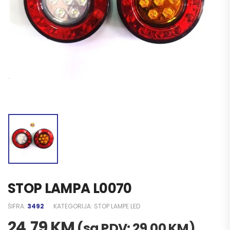
STOP LAMPA L0070
ŠIFRA:
3492
KATEGORIJA:
STOP LAMPE LED
24,79
KM
(sa PDV:
29,00
KM
)