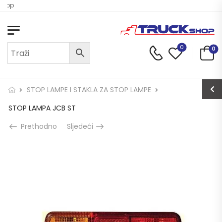
Shop
0
0
STOP LAMPE I STAKLA ZA STOP LAMPE
STOP LAMPA JCB ST
Prethodno
Sljedeći