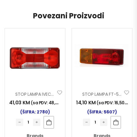
Povezani Proizvodi
STOP LAMPA IVECO DAILY
STOP LAMPA FT-549 LIJEVA
41,03
KM
14,10
KM
(sa PDV:
48,00
KM
)
(sa PDV:
16,50
KM
)
(ŠIFRA: 2780)
(ŠIFRA: 5607)
Brands
Brands