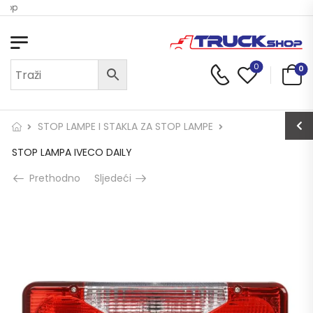
hop
0
0
STOP LAMPE I STAKLA ZA STOP LAMPE
STOP LAMPA IVECO DAILY
Prethodno
Sljedeći