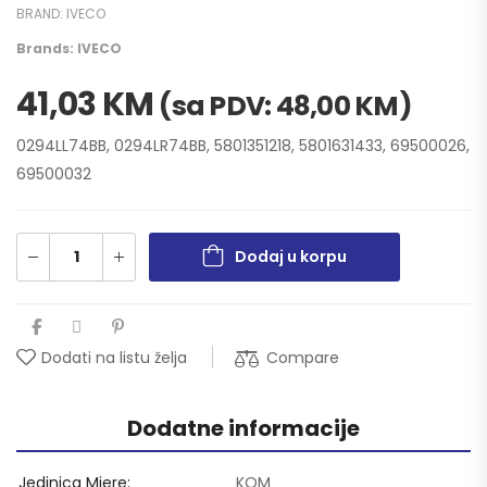
BRAND:
IVECO
Brands:
IVECO
41,03
KM
(sa PDV:
48,00
KM
)
0294LL74BB, 0294LR74BB, 5801351218, 5801631433, 69500026,
69500032
Dodaj u korpu
Compare
Dodati na listu želja
Dodatne informacije
Jedinica Mjere
KOM