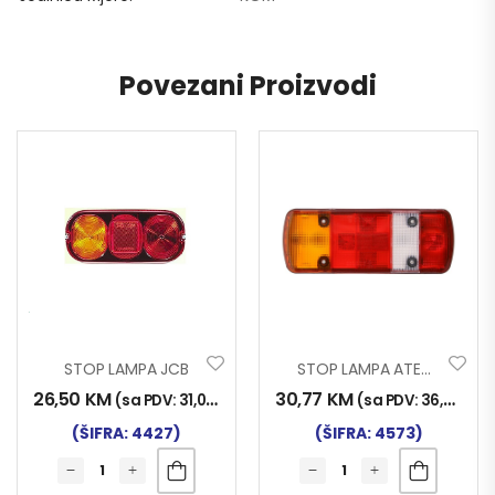
Povezani Proizvodi
STOP LAMPA JCB
STOP LAMPA ATEGO LIJ.
26,50
KM
30,77
KM
(sa PDV:
31,00
KM
)
(sa PDV:
36,00
KM
)
(ŠIFRA: 4427)
(ŠIFRA: 4573)