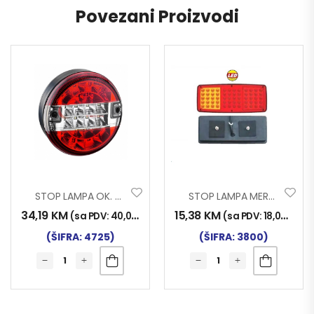
Povezani Proizvodi
STOP LAMPA OK. UNISTAR 4F LED
STOP LAMPA MERCEDES LED
34,19
KM
15,38
KM
(sa PDV:
40,00
KM
)
(sa PDV:
18,00
KM
)
(ŠIFRA: 4725)
(ŠIFRA: 3800)