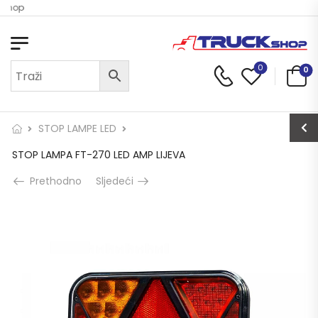
 Shop
0
0
STOP LAMPE LED
STOP LAMPA FT-270 LED AMP LIJEVA
Prethodno
Sljedeći