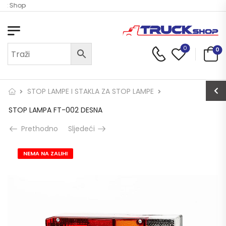
uck Shop
0
0
STOP LAMPE I STAKLA ZA STOP LAMPE
STOP LAMPA FT-002 DESNA
Prethodno
Sljedeći
NEMA NA ZALIHI