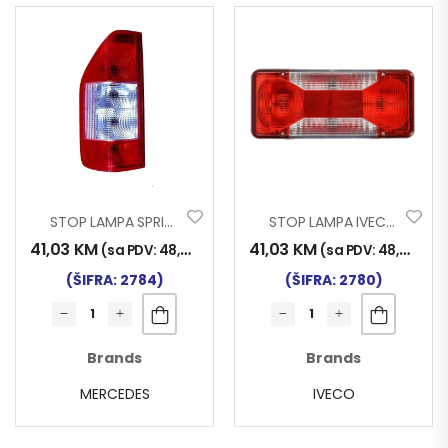
STOP LAMPA SPRINTER L
STOP LAMPA IVECO DAILY
41,03
KM
41,03
KM
(sa PDV:
48,00
KM
)
(sa PDV:
48,00
KM
)
(ŠIFRA: 2784)
(ŠIFRA: 2780)
Brands
Brands
MERCEDES
IVECO