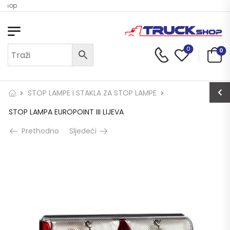
 Shop
0
0
STOP LAMPE I STAKLA ZA STOP LAMPE
STOP LAMPA EUROPOINT III LIJEVA
Prethodno
Sljedeći