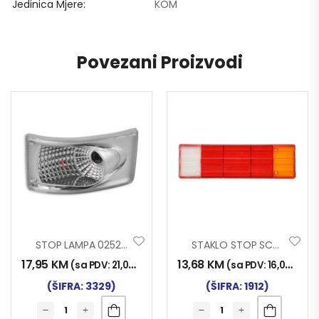
Jedinica Mjere
KOM
Povezani Proizvodi
STOP LAMPA 0252 BIJELA
STAKLO STOP SCHMITZ
17,95
KM
13,68
KM
(sa PDV:
21,00
KM
)
(sa PDV:
16,00
KM
)
(ŠIFRA: 3329)
(ŠIFRA: 1912)