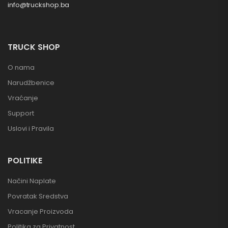
info@truckshop.ba
TRUCK SHOP
O nama
Narudžbenice
Vraćanje
Support
Uslovi i Pravila
POLITIKE
Načini Naplate
Povratak Sredstva
Vracanje Proizvoda
Politika za Privatnost