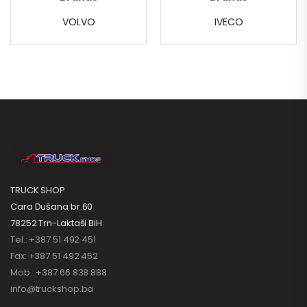
VOLVO
IVECO
TRUCK SHOP
Cara Dušana br.60
78252 Trn-Laktaši BiH
Tel.: +387 51 492 451
Fax: +387 51 492 452
Mob.: +387 66 838 888
info@truckshop.ba