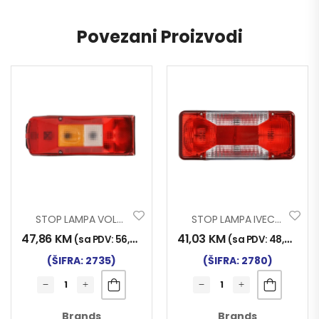
Povezani Proizvodi
STOP LAMPA VOLVO 2006
STOP LAMPA IVECO DAILY
47,86
KM
41,03
KM
(sa PDV:
56,00
KM
)
(sa PDV:
48,00
KM
)
(ŠIFRA: 2735)
(ŠIFRA: 2780)
Brands
Brands