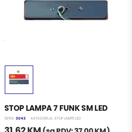
STOP LAMPA 7 FUNK SM LED
ŠIFRA:
3043
KATEGORIJA:
STOP LAMPE LED
31,62
KM
(sa PDV:
37,00
KM
)