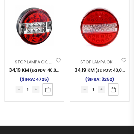
STOP LAMPA OK. UNISTAR 4F LED
STOP LAMPA OK MAN 4F LED
34,19
KM
34,19
KM
(sa PDV:
40,00
KM
)
(sa PDV:
40,00
KM
)
(ŠIFRA: 4725)
(ŠIFRA: 3252)