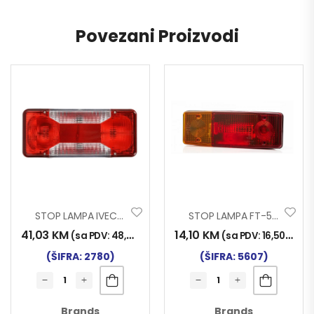
Povezani Proizvodi
STOP LAMPA IVECO DAILY
STOP LAMPA FT-549 LIJEVA
41,03
KM
14,10
KM
(sa PDV:
48,00
KM
)
(sa PDV:
16,50
KM
)
(ŠIFRA: 2780)
(ŠIFRA: 5607)
Brands
Brands