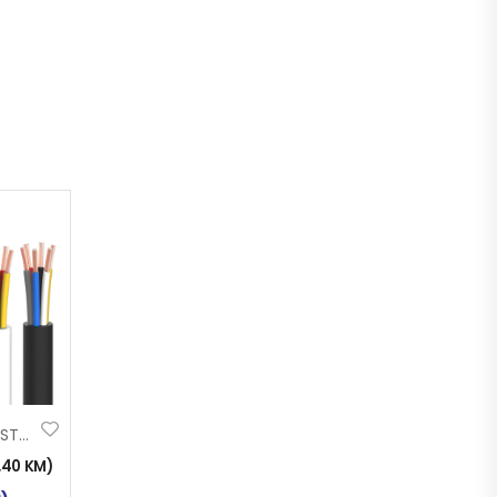
KABL ELEKTRO INST. 2×0.75
1,40
KM
)