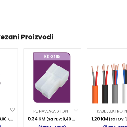
ezani Proizvodi
PL. NAVLAKA STOPICE Ž 3 ST. 3105
0,34
KM
1,20
KM
3,00
KM
)
(sa PDV:
0,40
KM
)
(sa PDV: