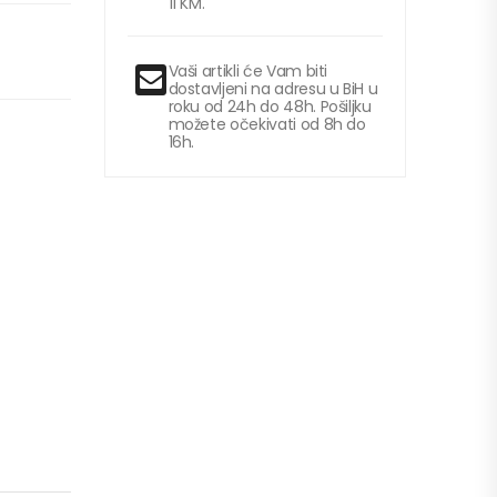
11 KM.
Vaši artikli će Vam biti
dostavljeni na adresu u BiH u
roku od 24h do 48h. Pošiljku
možete očekivati od 8h do
16h.