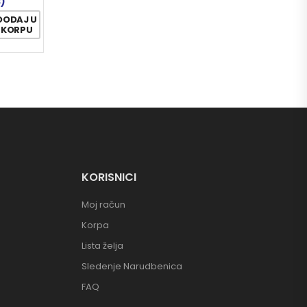
3)
DODAJ U
KORPU
KORISNICI
Moj račun
Korpa
Lista želja
Sledenje Narudbenica
FAQ