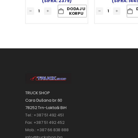
(ŠIFRA: 2379)
(ŠIFRA: 1441
DODAJ U
KORPU
TRUCK SHOP
Cara Dušana br.60
78252 Trn-Laktaši BiH
Tel.: +387 51 492 451
Fax: +387 51 492 452
Mob.: +387 66 838 888
info@truckshop.ba