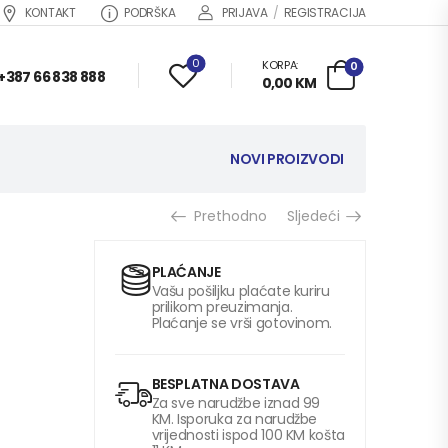
KONTAKT
PODRŠKA
PRIJAVA
/
REGISTRACIJA
0
KORPA:
0
+387 66 838 888
0,00
KM
NOVI PROIZVODI
Prethodno
Sljedeći
PLAĆANJE
Vašu pošiljku plaćate kuriru
prilikom preuzimanja.
Plaćanje se vrši gotovinom.
BESPLATNA DOSTAVA
Za sve narudžbe iznad 99
KM. Isporuka za narudžbe
vrijednosti ispod 100 KM košta