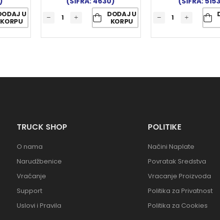
)
(ŠIFRA: 4630)
(ŠIFRA: 515
DODAJ U
DODAJ U
KORPU
KORPU
TRUCK SHOP
POLITIKE
O nama
Načini Naplate
Narudžbenice
Povratak Sredstva
Vraćanje
Vracanje Proizvoda
Support
Politika za Privatnost
Uslovi i Pravila
Politika za Cookies