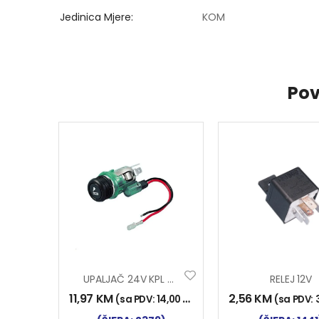
Jedinica Mjere
KOM
Pov
UPALJAČ 24V KPL SVJET.
RELEJ 12V
11,97
KM
2,56
KM
(sa PDV:
14,00
KM
)
(sa PDV: