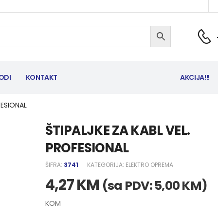
ODI
KONTAKT
AKCIJA!!!
FESIONAL
ŠTIPALJKE ZA KABL VEL.
PROFESIONAL
ŠIFRA:
3741
KATEGORIJA:
ELEKTRO OPREMA
4,27
KM
(sa PDV:
5,00
KM
)
KOM