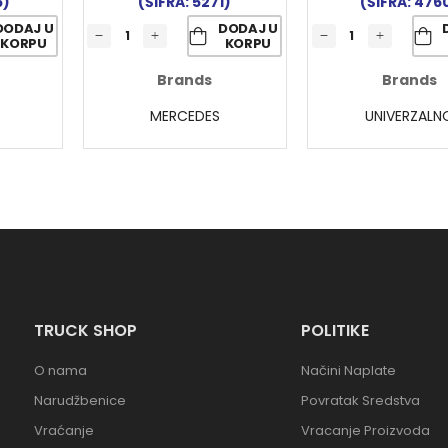
5)
(ŠIFRA: 5271)
(ŠIFRA: 476
DODAJ U
DODAJ U
KORPU
KORPU
Brands
Brands
MERCEDES
UNIVERZALN
TRUCK SHOP
POLITIKE
O nama
Načini Naplate
Narudžbenice
Povratak Sredstva
Vraćanje
Vracanje Proizvoda