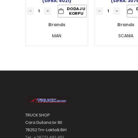
(ŠIFRA: 4021)
(ŠIFRA: 307
DODAJ U
KORPU
Brands
Brands
MAN
SCANIA
TRUCK SHOP
Cara Dušana br.60
78252 Trn-Laktaši BiH
Tel.: +387 51 492 451