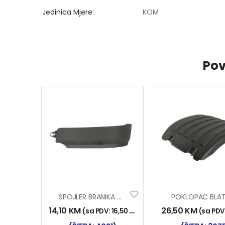
Jedinica Mjere
KOM
Pov
SPOJLER BRANIKA MAN TGS TKZ. GOLUB LIJ
14,10
KM
26,50
KM
(sa PDV:
16,50
KM
)
(sa PDV