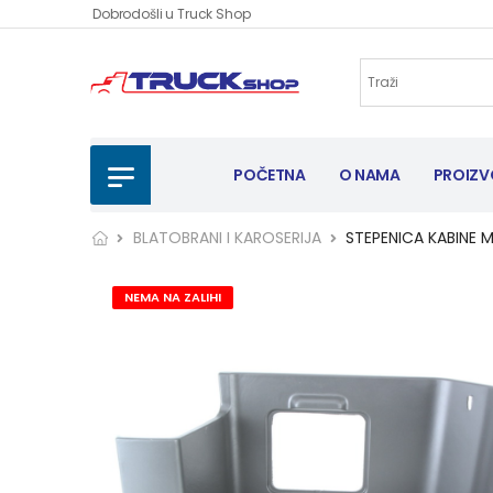
Dobrodošli u Truck Shop
POČETNA
O NAMA
PROIZV
BLATOBRANI I KAROSERIJA
STEPENICA KABINE 
NEMA NA ZALIHI