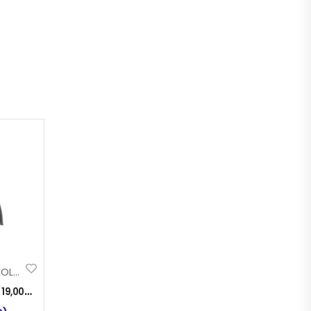
BLATOBRAN PRIKOLICA 1/2 450x900mm
:
19,00
KM
)