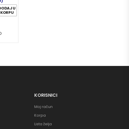
0)
DODAJ U
KORPU
O
KORISNICI
Moj račun
Korpa
Lista želja