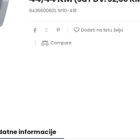
9436600601, SP10-418
Dodati na listu želja
Compare
atne informacije