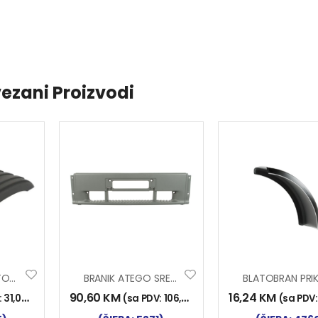
ezani Proizvodi
POKLOPAC BLATOBRANA SCANIA
BRANIK ATEGO SREDNJI DIO ŠIROKI
90,60
KM
16,24
KM
:
31,00
KM
)
(sa PDV:
106,00
KM
)
(sa PDV