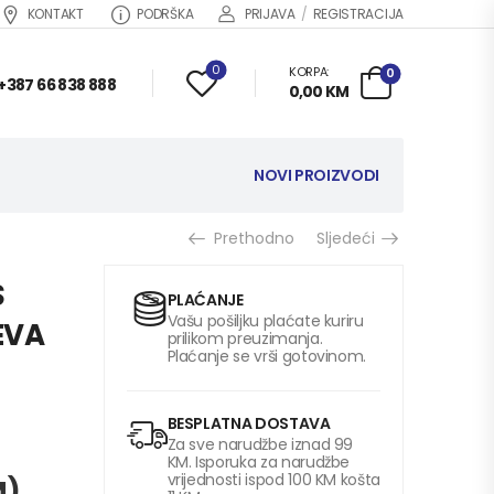
KONTAKT
PODRŠKA
PRIJAVA
/
REGISTRACIJA
0
KORPA:
0
+387 66 838 888
0,00
KM
NOVI PROIZVODI
Prethodno
Sljedeći
S
PLAĆANJE
Vašu pošiljku plaćate kuriru
EVA
prilikom preuzimanja.
Plaćanje se vrši gotovinom.
BESPLATNA DOSTAVA
Za sve narudžbe iznad 99
KM. Isporuka za narudžbe
vrijednosti ispod 100 KM košta
M
)