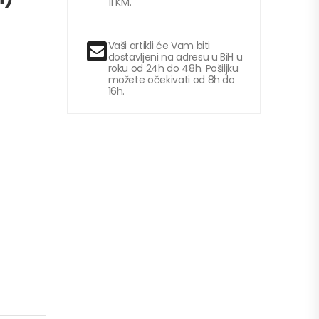
11 KM.
Vaši artikli će Vam biti
dostavljeni na adresu u BiH u
roku od 24h do 48h. Pošiljku
možete očekivati od 8h do
16h.