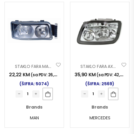
STAKLO FARA MAN TG-A DESNO
STAKLO FARA AXOR MP2 LIJEVO
22,22
KM
35,90
KM
(sa PDV:
26,00
KM
)
(sa PDV:
42,00
KM
)
(ŠIFRA: 5074)
(ŠIFRA: 2569)
Brands
Brands
MAN
MERCEDES