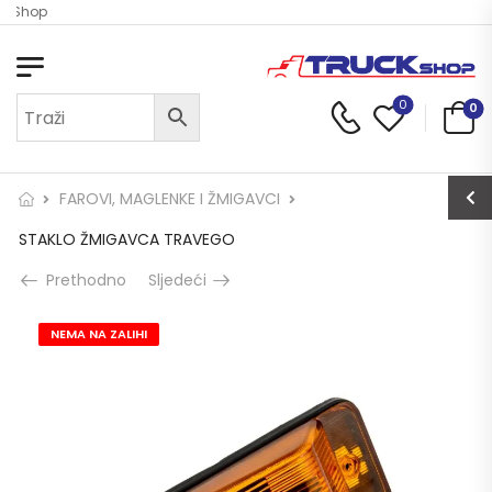
k Shop
0
0
FAROVI, MAGLENKE I ŽMIGAVCI
STAKLO ŽMIGAVCA TRAVEGO
Prethodno
Sljedeći
NEMA NA ZALIHI