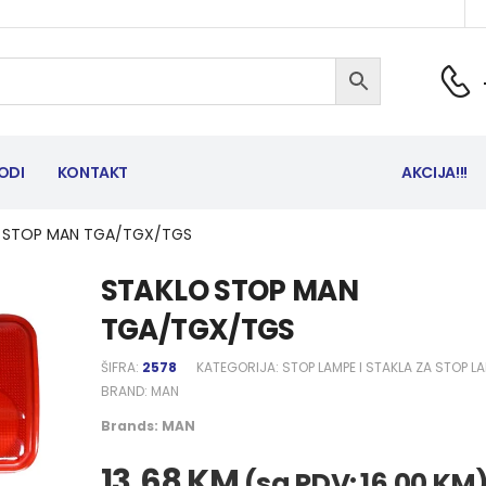
ODI
KONTAKT
AKCIJA!!!
 STOP MAN TGA/TGX/TGS
STAKLO STOP MAN
TGA/TGX/TGS
ŠIFRA:
2578
KATEGORIJA:
STOP LAMPE I STAKLA ZA STOP L
BRAND:
MAN
Brands:
MAN
13,68
KM
(sa PDV:
16,00
KM