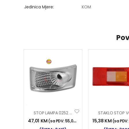
Jedinica Mjere
KOM
Pov
STOP LAMPA 0252 LED BIJELA
47,01
KM
15,38
KM
(sa PDV:
55,00
KM
)
(sa PDV