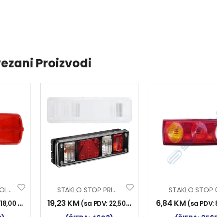
ezani Proizvodi
STAKLO STOP VOLVO 2006
STAKLO STOP PRIMESTAR
STAKLO STOP 
19,23
KM
6,84
KM
:
18,00
KM
)
(sa PDV:
22,50
KM
)
(sa PDV: