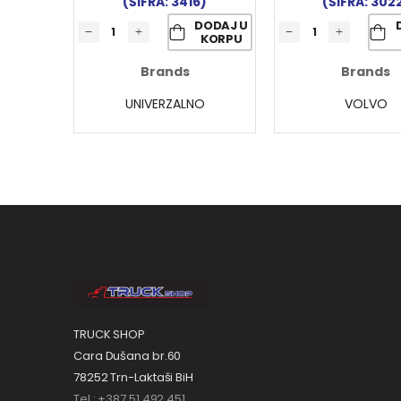
(ŠIFRA: 3416)
(ŠIFRA: 302
DODAJ U
KORPU
Brands
Brands
UNIVERZALNO
VOLVO
TRUCK SHOP
Cara Dušana br.60
78252 Trn-Laktaši BiH
Tel.: +387 51 492 451