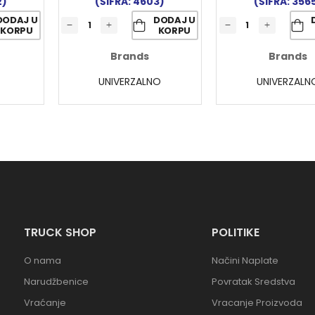
2)
(ŠIFRA: 4603)
(ŠIFRA: 356
DODAJ U
DODAJ U
KORPU
KORPU
Brands
Brands
UNIVERZALNO
UNIVERZALN
TRUCK SHOP
POLITIKE
O nama
Načini Naplate
Narudžbenice
Povratak Sredstva
Vraćanje
Vracanje Proizvoda