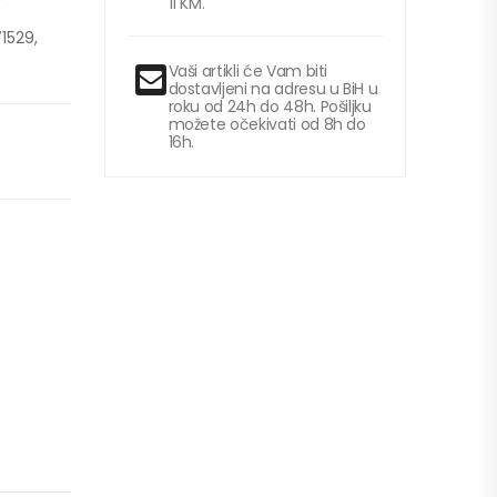
11 KM.
1529,
Vaši artikli će Vam biti
dostavljeni na adresu u BiH u
roku od 24h do 48h. Pošiljku
možete očekivati od 8h do
16h.