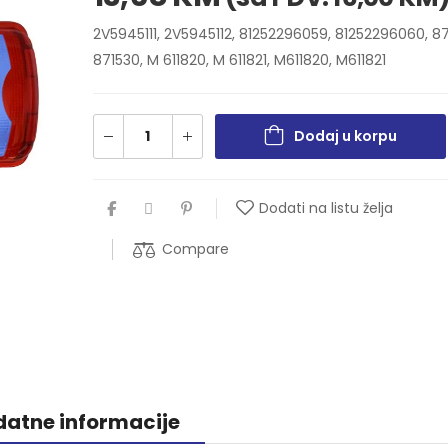
2V5945111, 2V5945112, 81252296059, 81252296060, 87
871530, M 611820, M 611821, M611820, M611821
Dodaj u korpu
Dodati na listu želja
Compare
atne informacije