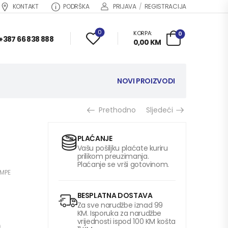
KONTAKT
PODRŠKA
PRIJAVA
/
REGISTRACIJA
0
KORPA:
0
+387 66 838 888
0,00
KM
NOVI PROIZVODI
Prethodno
Sljedeći
PLAĆANJE
Vašu pošiljku plaćate kuriru
prilikom preuzimanja.
Plaćanje se vrši gotovinom.
AMPE
BESPLATNA DOSTAVA
Za sve narudžbe iznad 99
KM. Isporuka za narudžbe
vrijednosti ispod 100 KM košta
)