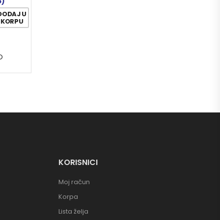
5)
DODAJ U
KORPU
O
KORISNICI
Moj račun
Korpa
Lista želja