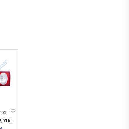
006
8,00
KM
)