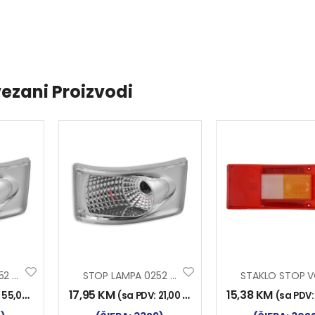
ezani Proizvodi
STOP LAMPA 0252 LED BIJELA
STOP LAMPA 0252 BIJELA
17,95
KM
15,38
KM
:
55,00
KM
)
(sa PDV:
21,00
KM
)
(sa PDV