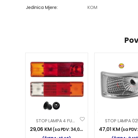
Jedinica Mjere
KOM
Pov
STOP LAMPA 4 FUNK. REB
29,06
KM
47,01
KM
(sa PDV:
34,00
KM
)
(sa PDV