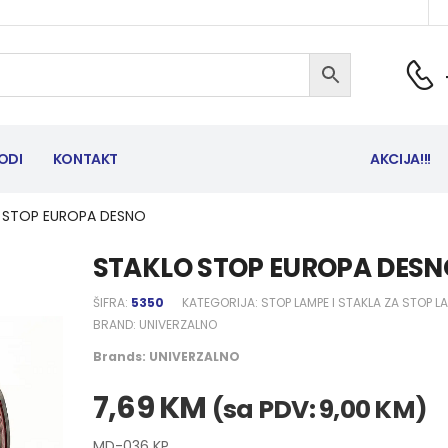
ODI
KONTAKT
AKCIJA!!!
 STOP EUROPA DESNO
STAKLO STOP EUROPA DESN
ŠIFRA:
5350
KATEGORIJA:
STOP LAMPE I STAKLA ZA STOP L
BRAND:
UNIVERZALNO
Brands:
UNIVERZALNO
7,69
KM
(sa PDV:
9,00
KM
)
MD-036 KP