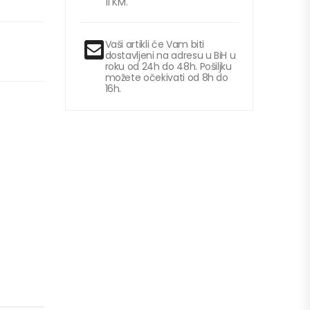
11 KM.
Vaši artikli će Vam biti
dostavljeni na adresu u BiH u
roku od 24h do 48h. Pošiljku
možete očekivati od 8h do
16h.