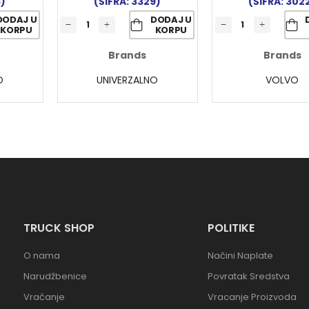
6)
(ŠIFRA: 3329)
(ŠIFRA: 302
DODAJ U
DODAJ U
KORPU
KORPU
Brands
Brands
O
UNIVERZALNO
VOLVO
TRUCK SHOP
POLITIKE
O nama
Načini Naplate
Narudžbenice
Povratak Sredstva
Vraćanje
Vracanje Proizvoda