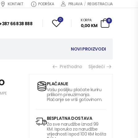
KONTAKT
PODRŠKA
PRIJAVA
/
REGISTRACIJA
0
KORPA:
0
+387 66 838 888
0,00
KM
NOVI PROIZVODI
Prethodno
Sljedeći
O
PLAĆANJE
Vašu pošiljku plaćate kuriru
AMPE
prilikom preuzimanja.
Plaćanje se vrši gotovinom.
BESPLATNA DOSTAVA
Za sve narudžbe iznad 99
KM. Isporuka za narudžbe
vrijednosti ispod 100 KM košta