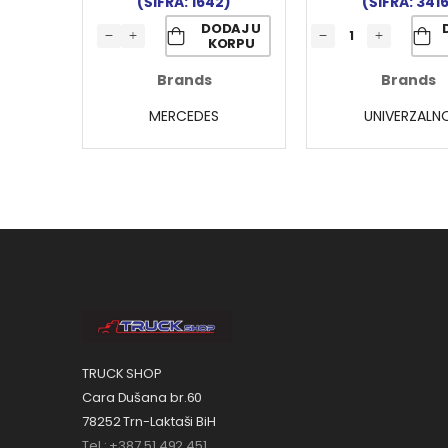
(ŠIFRA: 1642)
(ŠIFRA: 341
DODAJ U
KORPU
Brands
Brands
MERCEDES
UNIVERZALN
TRUCK SHOP
Cara Dušana br.60
78252 Trn-Laktaši BiH
Tel.: +387 51 492 451