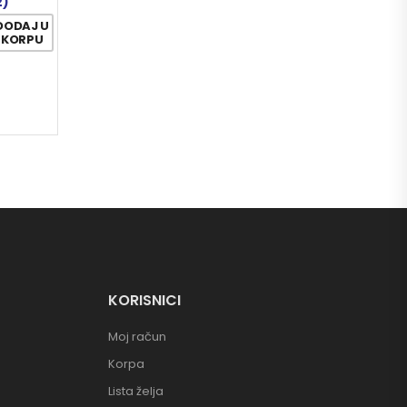
2)
DODAJ U
KORPU
KORISNICI
Moj račun
Korpa
Lista želja