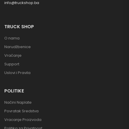
info@truckshop.ba
TRUCK SHOP
O nama
Narudžbenice
Vraćanje
Support
Uslovi i Pravila
POLITIKE
Načini Naplate
Povratak Sredstva
Vracanje Proizvoda
Politika za Privatnost