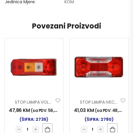
Jedinica Mjere
KOM
Povezani Proizvodi
STOP LAMPA VOLVO 2006
STOP LAMPA IVECO DAILY
47,86
KM
41,03
KM
(sa PDV:
56,00
KM
)
(sa PDV:
48,00
KM
)
(ŠIFRA: 2735)
(ŠIFRA: 2780)