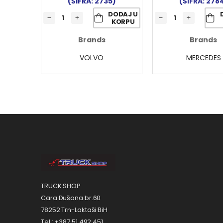
(ŠIFRA: 2735)
(ŠIFRA: 278
DODAJ U
KORPU
Brands
Brands
VOLVO
MERCEDES
TRUCK SHOP
Cara Dušana br.60
78252 Trn-Laktaši BiH
Tel.: +387 51 492 451