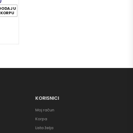
)
DODAJ U
KORPU
KORISNICI
Moj račun
Korpa
Lista želja