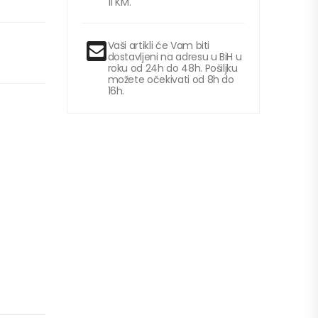
11 KM.
Vaši artikli će Vam biti
dostavljeni na adresu u BiH u
roku od 24h do 48h. Pošiljku
možete očekivati od 8h do
16h.