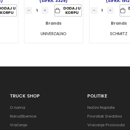
4)
(ŠIFRA: 3329)
(ŠIFRA: 1912
DODAJ U
DODAJ U
KORPU
KORPU
Brands
Brands
UNIVERZALNO
SCHMITZ
TRUCK SHOP
POLITIKE
O nama
Načini Naplate
Narudžbenice
Povratak Sredstva
Vraćanje
Vracanje Proizvoda