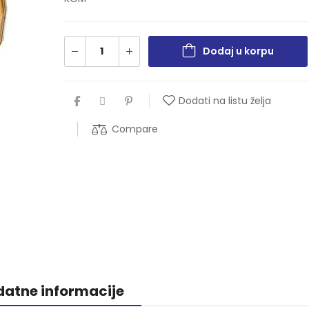
Dodaj u korpu
Dodati na listu želja
Compare
atne informacije