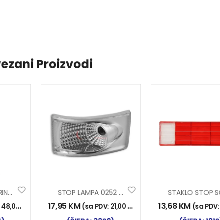
ezani Proizvodi
STOP LAMPA SPRINTER L
STOP LAMPA 0252 BIJELA
17,95
KM
13,68
KM
:
48,00
KM
)
(sa PDV:
21,00
KM
)
(sa PDV