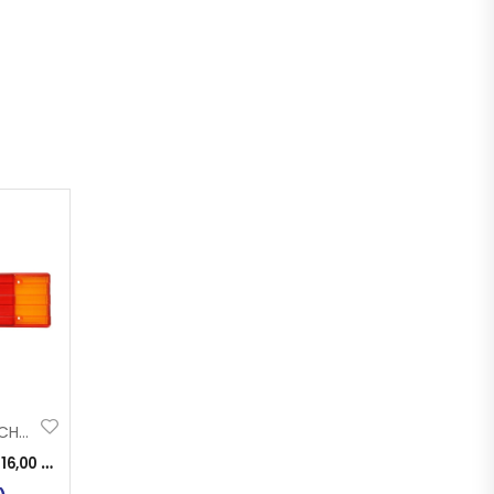
STAKLO STOP SCHMITZ
:
16,00
KM
)