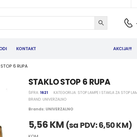
ODI
KONTAKT
AKCIJA!!!
 STOP 6 RUPA
STAKLO STOP 6 RUPA
ŠIFRA:
1621
KATEGORIJA:
STOP LAMPE I STAKLA ZA STOP LA
BRAND:
UNIVERZALNO
Brands:
UNIVERZALNO
5,56
KM
(sa PDV:
6,50
KM
)
KOM