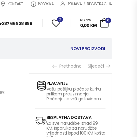
KONTAKT
PODRŠKA
PRIJAVA
/
REGISTRACIJA
0
KORPA:
0
+387 66 838 888
0,00
KM
NOVI PROIZVODI
Prethodno
Sljedeći
PLAĆANJE
Vašu pošiljku plaćate kuriru
MPE
prilikom preuzimanja.
Plaćanje se vrši gotovinom.
BESPLATNA DOSTAVA
Za sve narudžbe iznad 99
KM. Isporuka za narudžbe
vrijednosti ispod 100 KM košta