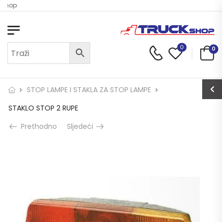
 Shop
0
0
STOP LAMPE I STAKLA ZA STOP LAMPE
STAKLO STOP 2 RUPE
Prethodno
Sljedeći