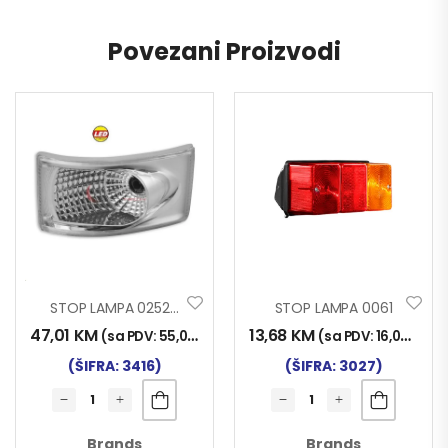
Povezani Proizvodi
STOP LAMPA 0252 LED BIJELA
STOP LAMPA 0061
47,01
KM
13,68
KM
(sa PDV:
55,00
KM
)
(sa PDV:
16,00
KM
)
(ŠIFRA: 3416)
(ŠIFRA: 3027)
Brands
Brands