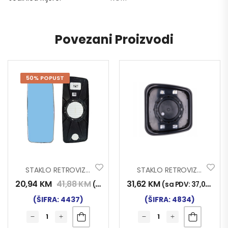
Povezani Proizvodi
50% POPUST
STAKLO RETROVIZORA RENAULT MAGNUM
STAKLO RETROVIZORA IVECO STRALIS MALO
20,94
KM
41,88
KM
31,62
KM
(sa PDV:
24,50
KM
)
(sa PDV:
37,00
KM
)
(ŠIFRA: 4437)
(ŠIFRA: 4834)