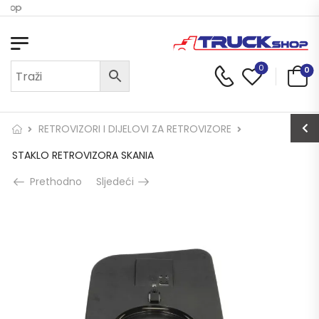
Shop
0
0
RETROVIZORI I DIJELOVI ZA RETROVIZORE
STAKLO RETROVIZORA SKANIA
Prethodno
Sljedeći