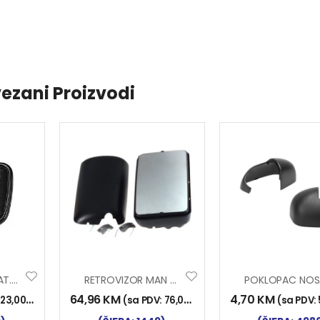
ezani Proizvodi
RETROVIZOR PRAT. MAN
RETROVIZOR MAN 2000
64,96
KM
4,70
KM
:
23,00
KM
)
(sa PDV:
76,00
KM
)
(sa PDV: