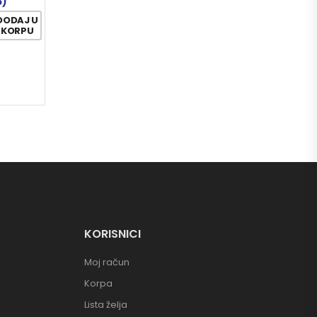
6)
DODAJ U
KORPU
KORISNICI
Moj račun
Korpa
Lista želja