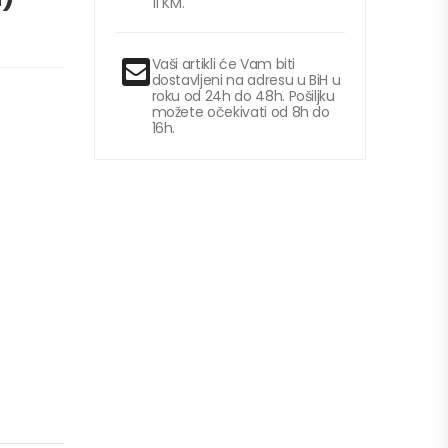
11 KM.
Vaši artikli će Vam biti
dostavljeni na adresu u BiH u
roku od 24h do 48h. Pošiljku
možete očekivati od 8h do
16h.