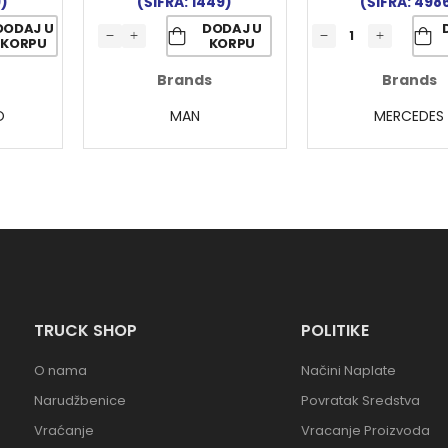
9)
(ŠIFRA: 1449)
(ŠIFRA: 498
DODAJ U
DODAJ U
KORPU
KORPU
Brands
Brands
O
MAN
MERCEDES
TRUCK SHOP
POLITIKE
O nama
Načini Naplate
Narudžbenice
Povratak Sredstva
Vraćanje
Vracanje Proizvoda