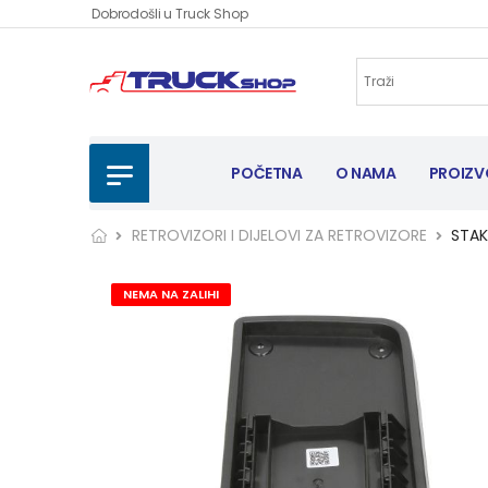
Dobrodošli u Truck Shop
POČETNA
O NAMA
PROIZV
RETROVIZORI I DIJELOVI ZA RETROVIZORE
STAK
NEMA NA ZALIHI