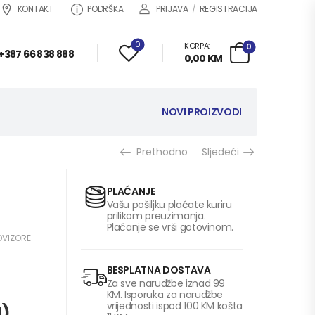
KONTAKT
PODRŠKA
PRIJAVA
/
REGISTRACIJA
0
KORPA:
0
+387 66 838 888
0,00
KM
NOVI PROIZVODI
Prethodno
Sljedeći
PLAĆANJE
Vašu pošiljku plaćate kuriru
prilikom preuzimanja.
Plaćanje se vrši gotovinom.
OVIZORE
BESPLATNA DOSTAVA
Za sve narudžbe iznad 99
KM. Isporuka za narudžbe
vrijednosti ispod 100 KM košta
M
)