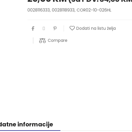
0028116333, 0028118933, COR02-10-026HL
Dodati na listu želja
Compare
atne informacije