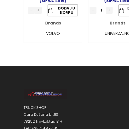
(ŠIFRA: 4816)
(ŠIFRA: 145
DODAJ U
KORPU
Brands
Brands
VOLVO
UNIVERZALN
TRUCK SHOP
Cara Dušana br.60
78252 Trn-Laktaši BiH
Tel.: +387 51 492 451