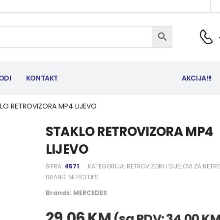
ODI
KONTAKT
AKCIJA!!!
LO RETROVIZORA MP4 LIJEVO
STAKLO RETROVIZORA MP4
LIJEVO
ŠIFRA:
4571
KATEGORIJA:
RETROVIZORI I DIJELOVI ZA RETR
BRAND:
MERCEDES
Brands:
MERCEDES
29,06
KM
(sa PDV:
34,00
K