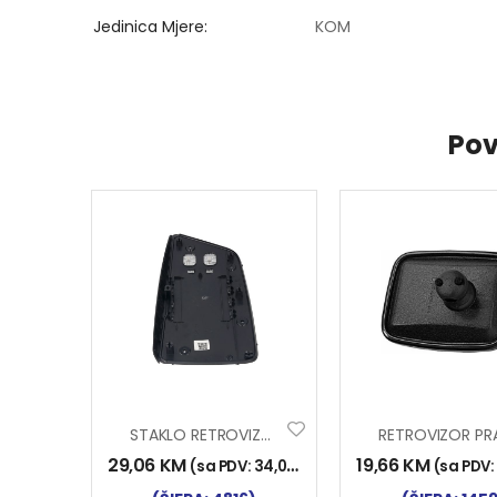
Jedinica Mjere
KOM
Pov
STAKLO RETROVIZORA VOLVO FH III 2013- LIJEVO
29,06
KM
19,66
KM
(sa PDV:
34,00
KM
)
(sa PDV