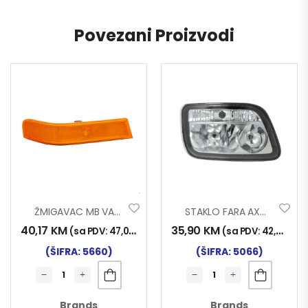
Povezani Proizvodi
ŽMIGAVAC MB VARIO LIJ.
STAKLO FARA AXOR MP2 DESNO
40,17
KM
35,90
KM
(sa PDV:
47,00
KM
)
(sa PDV:
42,00
KM
)
(ŠIFRA: 5660)
(ŠIFRA: 5066)
Brands
Brands