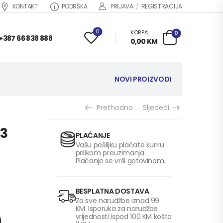
KONTAKT
PODRŠKA
PRIJAVA
/
REGISTRACIJA
0
KORPA:
0
+387 66 838 888
0,00
KM
NOVI PROIZVODI
Prethodno
Sljedeći
3
PLAĆANJE
Vašu pošiljku plaćate kuriru
prilikom preuzimanja.
Plaćanje se vrši gotovinom.
BESPLATNA DOSTAVA
Za sve narudžbe iznad 99
KM. Isporuka za narudžbe
vrijednosti ispod 100 KM košta
)