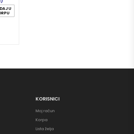
2)
DAJ U
ORPU
KORISNICI
Moj račun
Korpa
Lista želja