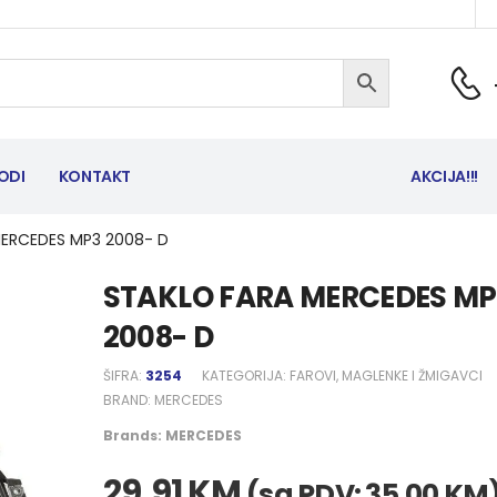
ODI
KONTAKT
AKCIJA!!!
MERCEDES MP3 2008- D
STAKLO FARA MERCEDES MP
2008- D
ŠIFRA:
3254
KATEGORIJA:
FAROVI, MAGLENKE I ŽMIGAVCI
BRAND:
MERCEDES
Brands:
MERCEDES
29,91
KM
(sa PDV:
35,00
KM