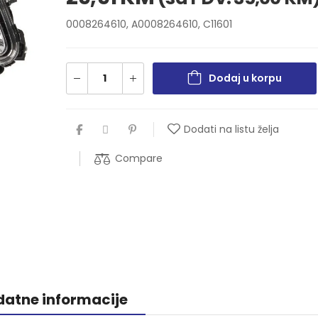
0008264610, A0008264610, C11601
Dodaj u korpu
Dodati na listu želja
Compare
atne informacije