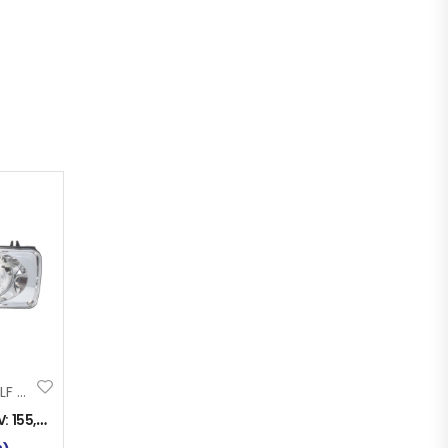
FAR DAF XF-CF-LF 03- D
V:
155,00
KM
)