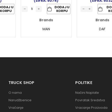
)
(ŠIFRA: 5074)
(ŠIFRA: 503
DODAJ U
DODAJ U
DO
KORPU
KORPU
K
Brands
Brands
MAN
DAF
TRUCK SHOP
POLITIKE
O nama
Načini Naplate
Narudžbenice
Povratak Sredstva
Vraćanje
Vracanje Proizvoda