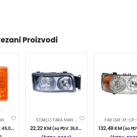
ezani Proizvodi
AN
STAKLO FARA MAN TG-A DESNO
22,22
KM
132,48
KM
:
45,00
KM
)
(sa PDV:
26,00
KM
)
(sa PD