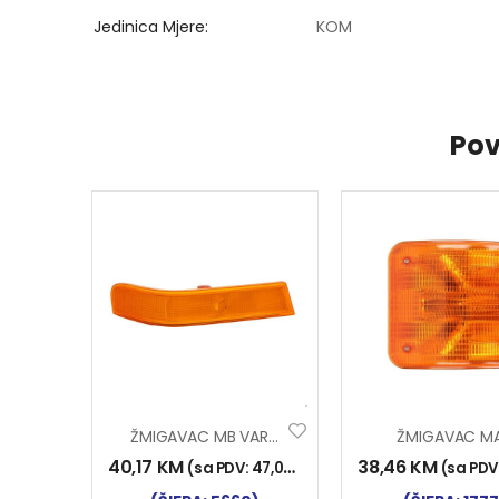
Jedinica Mjere
KOM
Pov
ŽMIGAVAC MB VARIO LIJ.
ŽMIGAVAC M
40,17
KM
38,46
KM
(sa PDV:
47,00
KM
)
(sa PDV