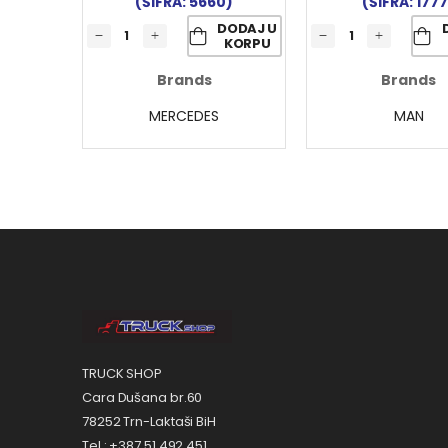
(ŠIFRA: 5660)
(ŠIFRA: 1777
DODAJ U
KORPU
Brands
Brands
MERCEDES
MAN
TRUCK SHOP
Cara Dušana br.60
78252 Trn-Laktaši BiH
Tel.: +387 51 492 451