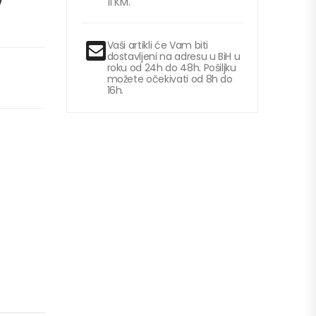
11 KM.
Vaši artikli će Vam biti
dostavljeni na adresu u BiH u
roku od 24h do 48h. Pošiljku
možete očekivati od 8h do
16h.