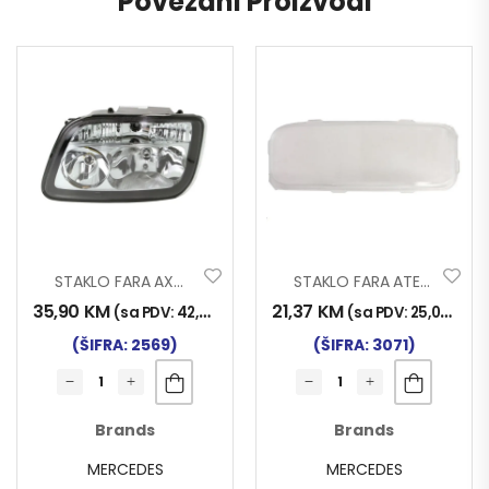
Povezani Proizvodi
STAKLO FARA AXOR MP2 LIJEVO
STAKLO FARA ATEGO L
35,90
KM
21,37
KM
(sa PDV:
42,00
KM
)
(sa PDV:
25,00
KM
)
(ŠIFRA: 2569)
(ŠIFRA: 3071)
Brands
Brands
MERCEDES
MERCEDES