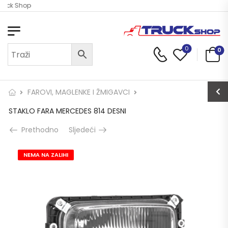
ruck Shop
0
0
FAROVI, MAGLENKE I ŽMIGAVCI
STAKLO FARA MERCEDES 814 DESNI
Prethodno
Sljedeći
NEMA NA ZALIHI