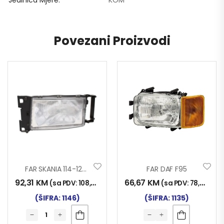
Povezani Proizvodi
FAR SKANIA 114-124 LIJEVI
FAR DAF F95
92,31
KM
66,67
KM
(sa PDV:
108,00
KM
)
(sa PDV:
78,00
KM
)
(ŠIFRA: 1146)
(ŠIFRA: 1135)