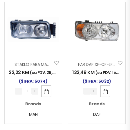
STAKLO FARA MAN TG-A DESNO
FAR DAF XF-CF-LF 03- D
22,22
KM
132,48
KM
(sa PDV:
26,00
KM
)
(sa PDV:
155,00
K
(ŠIFRA: 5074)
(ŠIFRA: 5032)
Brands
Brands
MAN
DAF