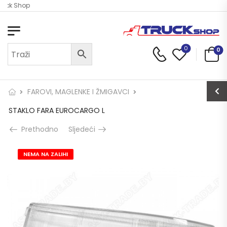
ruck Shop
0
0
FAROVI, MAGLENKE I ŽMIGAVCI
STAKLO FARA EUROCARGO L
Prethodno
Sljedeći
NEMA NA ZALIHI