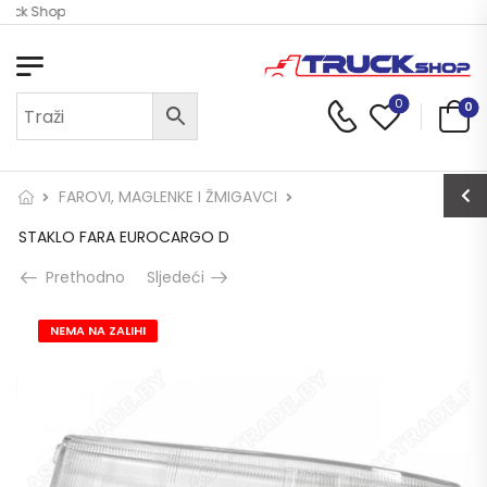
ruck Shop
0
0
FAROVI, MAGLENKE I ŽMIGAVCI
STAKLO FARA EUROCARGO D
Prethodno
Sljedeći
NEMA NA ZALIHI