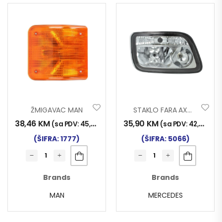
ŽMIGAVAC MAN
STAKLO FARA AXOR MP2 DESNO
38,46
KM
35,90
KM
(sa PDV:
45,00
KM
)
(sa PDV:
42,00
KM
)
(ŠIFRA: 1777)
(ŠIFRA: 5066)
Brands
Brands
MAN
MERCEDES