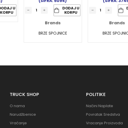
3)
(ŠIFRA: 5094)
(ŠIFRA: 374
DODAJ U
DODAJ U
KORPU
KORPU
Brands
Brands
BRZE SPOJNICE
BRZE SPOJNI
TRUCK SHOP
POLITIKE
O nama
Načini Naplate
Narudžbenice
Povratak Sredstva
Vraćanje
Vracanje Proizvoda