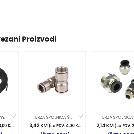
ezani Proizvodi
CRIJEVO PVC 14mm T
BRZA SPOJNICA 9 MET
3,42
KM
2,14
KM
3,00
KM
)
(sa PDV:
4,00
KM
)
(sa PDV: