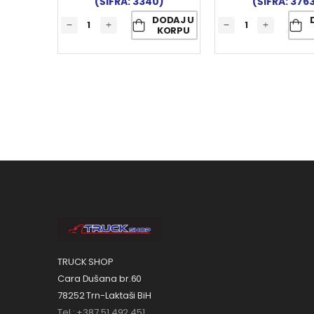
(ŠIFRA: 3340)
(ŠIFRA: 376
DODAJ U
KORPU
TRUCK SHOP
Cara Dušana br.60
78252 Trn-Laktaši BiH
Tel.: +387 51 492 451