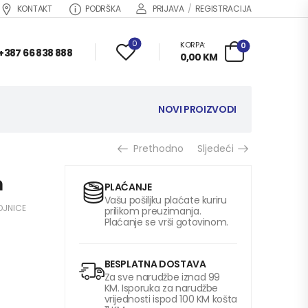
KONTAKT
PODRŠKA
PRIJAVA
/
REGISTRACIJA
0
KORPA:
0
+387 66 838 888
0,00
KM
NOVI PROIZVODI
Prethodno
Sljedeći
m
PLAĆANJE
Vašu pošiljku plaćate kuriru
OJNICE
prilikom preuzimanja.
Plaćanje se vrši gotovinom.
BESPLATNA DOSTAVA
Za sve narudžbe iznad 99
KM. Isporuka za narudžbe
vrijednosti ispod 100 KM košta