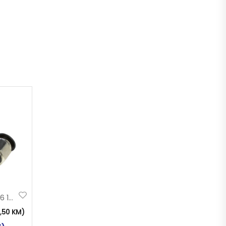
BRZA SPOJNICA 6 1/4
2,50
KM
)