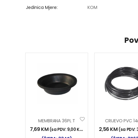
Jedinica Mjere
KOM
Pov
MEMBRANA 36PL T
7,69
KM
2,56
KM
(sa PDV:
9,00
KM
)
(sa PDV: