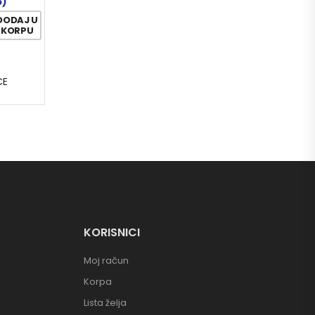
5)
DODAJ U
KORPU
CE
KORISNICI
Moj račun
Korpa
Lista želja