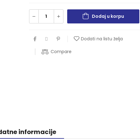
Dodaj u korpu
Dodati na listu želja
Compare
atne informacije