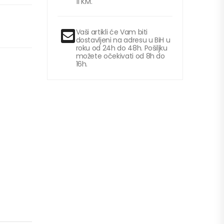
11 KM.
Vaši artikli će Vam biti
dostavljeni na adresu u BiH u
roku od 24h do 48h. Pošiljku
možete očekivati od 8h do
16h.