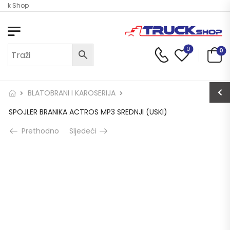
ruck Shop
0
0
BLATOBRANI I KAROSERIJA
SPOJLER BRANIKA ACTROS MP3 SREDNJI (USKI)
Prethodno
Sljedeći