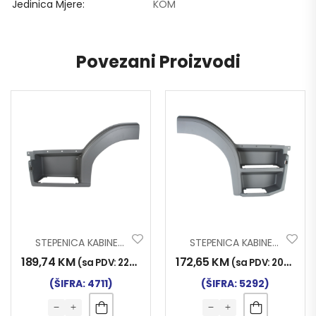
Jedinica Mjere
KOM
Povezani Proizvodi
STEPENICA KABINE ATEGO LIJEVA
STEPENICA KABINE ATEGO DESNA SA DVA GAZIŠTA
189,74
KM
172,65
KM
(sa PDV:
222,00
KM
)
(sa PDV:
202,00
K
(ŠIFRA: 4711)
(ŠIFRA: 5292)