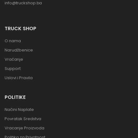
info@truckshop.ba
TRUCK SHOP
O nama
Narudžbenice
Vraćanje
Support
Uslovi i Pravila
POLITIKE
Načini Naplate
Povratak Sredstva
Vracanje Proizvoda
Politika za Privatnost