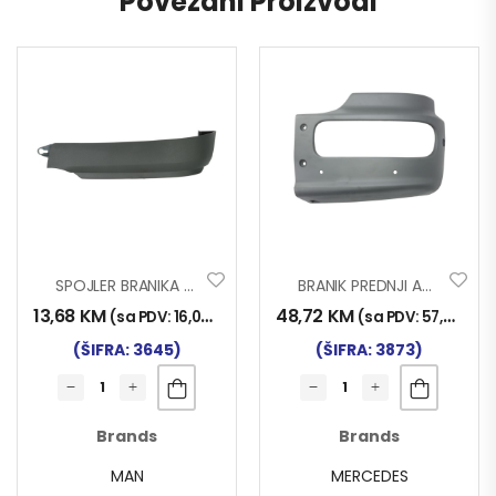
Povezani Proizvodi
SPOJLER BRANIKA MAN TGX TKZ. GOLUB LIJ.
BRANIK PREDNJI ATEGO LIJEVI DIO KRAĆI
13,68
KM
48,72
KM
(sa PDV:
16,00
KM
)
(sa PDV:
57,00
KM
)
(ŠIFRA: 3645)
(ŠIFRA: 3873)
Brands
Brands
MAN
MERCEDES