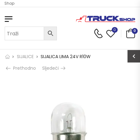
ck Shop
0
0
SIJALICE
SIJALICA LIMA 24V R10W
Prethodno
Sljedeći