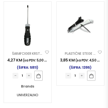
ŠARAFCIGER KRSTASTI PH2 X 100 Mm
PLASTIČNE STEGE 3.60X200mm 100/1
4,27
KM
3,85
KM
(sa PDV:
5,00
KM
)
(sa PDV:
4,50
KM
)
(ŠIFRA: 5811)
(ŠIFRA: 1395)
Brands
UNIVERZALNO