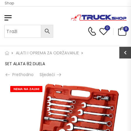
ck Shop
0
0
ALATI I OPREMA ZA ODRŽAVANJE
SET ALATA 82 DIJELA
Prethodno
Sljedeći
NEMA NA ZALIHI