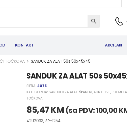
ODI
KONTAKT
AKCIJA!!!
TAČI TOČKOVA
SANDUK ZA ALAT 50s 50x45x45
SANDUK ZA ALAT 50s 50x45
ŠIFRA:
4075
KATEGORIJA:
SANDUCI ZA ALAT, ŠPANERI, ADR LETVE, PODMETA
TOČKOVA
85,47
KM
(sa PDV:
100,00
K
42U2033, SP-1254