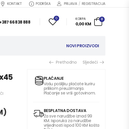
KONTAKT
PODRŠKA
PRIJAVA
/
REGISTRACIJA
0
KORPA:
0
+387 66 838 888
0,00
KM
NOVI PROIZVODI
Prethodno
Sljedeći
x45
PLAĆANJE
Vašu pošiljku plaćate kuriru
prilikom preuzimanja.
Plaćanje se vrši gotovinom.
ČI
M
)
BESPLATNA DOSTAVA
Za sve narudžbe iznad 99
KM. Isporuka za narudžbe
vrijednosti ispod 100 KM košta