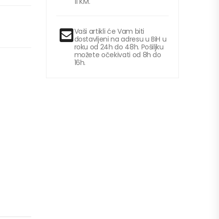
11 KM.
Vaši artikli će Vam biti
dostavljeni na adresu u BiH u
roku od 24h do 48h. Pošiljku
možete očekivati od 8h do
16h.