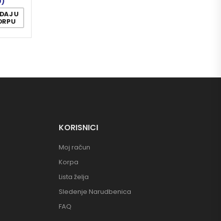
0)
DAJ U
ORPU
KORISNICI
Moj račun
Korpa
Lista želja
Sledenje Narudbenica
FAQ