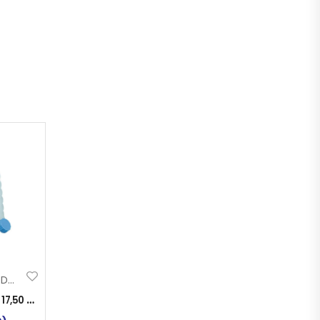
KANISTAR ZA VODU 5L
:
17,50
KM
)