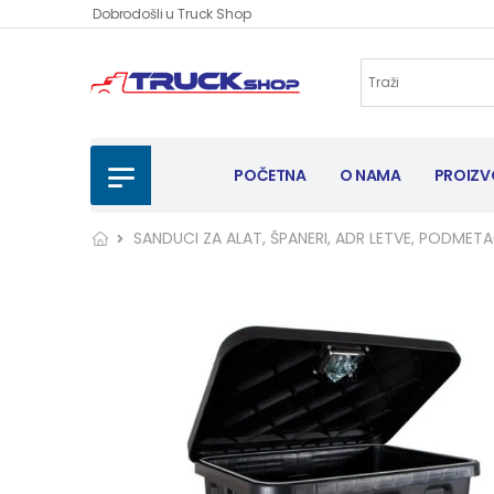
Dobrodošli u Truck Shop
POČETNA
O NAMA
PROIZV
SANDUCI ZA ALAT, ŠPANERI, ADR LETVE, PODME