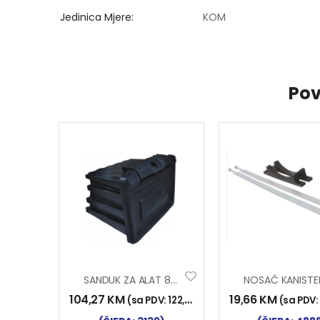
Jedinica Mjere
KOM
Pov
SANDUK ZA ALAT 80L
104,27
KM
19,66
KM
(sa PDV:
122,00
KM
)
(sa PDV