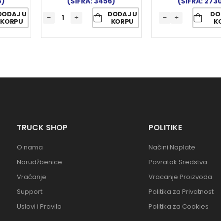
8)
(ŠIFRA: 3456)
(ŠIFRA: 273
DODAJ U
DODAJ U
DO
KORPU
KORPU
K
TRUCK SHOP
POLITIKE
O nama
Načini Naplate
Narudžbenice
Povratak Sredstva
Vraćanje
Vracanje Proizvoda
Support
Politika za Privatnost
Uslovi i Pravila
Politika za Cookies