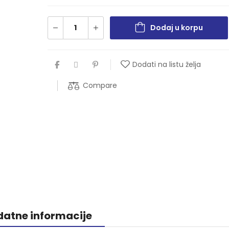
Dodaj u korpu
Dodati na listu želja
Compare
atne informacije