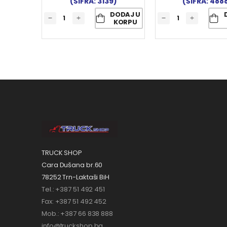
(ŠIFRA: 3139)
(ŠIFRA: 488
DODAJ U
KORPU
TRUCK SHOP
Cara Dušana br.60
78252 Trn-Laktaši BiH
Tel.: +387 51 492 451
Fax: +387 51 492 452
Mob.: +387 66 838 888
info@truckshop.ba