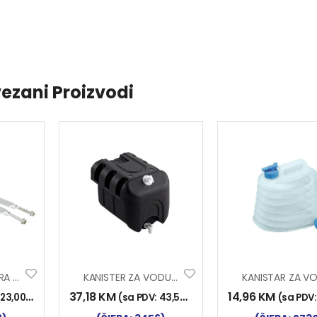
ezani Proizvodi
NOSAČ KANISTERA VEĆI
KANISTER ZA VODU 30L
37,18
KM
14,96
KM
:
23,00
KM
)
(sa PDV:
43,50
KM
)
(sa PDV