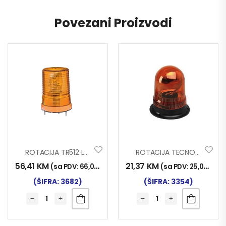
Povezani Proizvodi
ROTACIJA TR512 LED 12-24V
ROTACIJA TECNOPOINT 12V
56,41
KM
21,37
KM
(sa PDV:
66,00
KM
)
(sa PDV:
25,00
KM
)
(ŠIFRA: 3682)
(ŠIFRA: 3354)