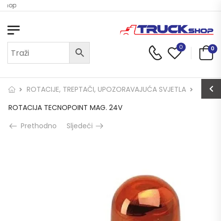
 Shop
0
0
ROTACIJE, TREPTAČI, UPOZORAVAJUĆA SVJETLA
ROTACIJA TECNOPOINT MAG. 24V
Prethodno
Sljedeći