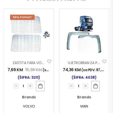
50% POPUST
ZAŠTITA FARA VOLVO FH12-16
VJETROBRAN ZA PROZOR MAN TG-X
7,69
KM
15,38
KM
74,36
KM
(sa PDV:
9,00
KM
)
(sa PDV:
87,00
KM
)
(ŠIFRA: 3211)
(ŠIFRA: 4038)
Brands
Brands
VOLVO
MAN